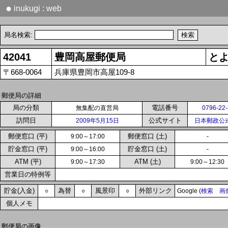
●
inukugi : web
局名検索:
42041
豊岡高屋郵便局
と
〒668-0064
兵庫県豊岡市高屋109-8
郵便局の詳細
局の分類
電話番号
無集配の直営局
0796-22
訪問日
公式サイト
2009年5月15日
日本郵政公
郵便窓口 (平)
郵便窓口 (土)
9:00～17:00
-
貯金窓口 (平)
貯金窓口 (土)
9:00～16:00
-
ATM (平)
ATM (土)
9:00～17:30
9:00～12:30
営業日の特例等
貯金(入金)
為替
風景印
外部リンク
○
○
○
Google (
検索
画
個人メモ
郵便局の画像