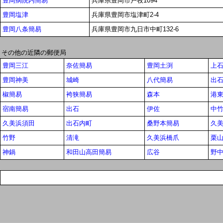
豊岡病院内簡易
兵庫県豊岡市戸牧1094
豊岡塩津
兵庫県豊岡市塩津町2-4
豊岡八条簡易
兵庫県豊岡市九日市中町132-6
その他の近隣の郵便局
豊岡三江
奈佐簡易
豊岡土渕
上
豊岡神美
城崎
八代簡易
出
椒簡易
袴狭簡易
森本
港
宿南簡易
出石
伊佐
中竹
久美浜須田
出石内町
桑野本簡易
久
竹野
清滝
久美浜橋爪
栗
神鍋
和田山高田簡易
広谷
野