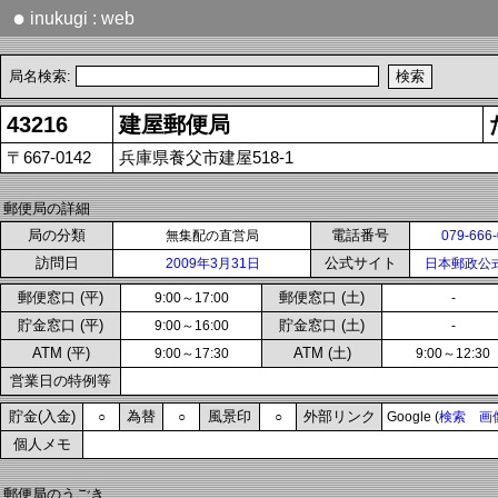
●
inukugi : web
局名検索:
43216
建屋郵便局
〒667-0142
兵庫県養父市建屋518-1
郵便局の詳細
局の分類
電話番号
無集配の直営局
079-666
訪問日
公式サイト
2009年3月31日
日本郵政公
郵便窓口 (平)
郵便窓口 (土)
9:00～17:00
-
貯金窓口 (平)
貯金窓口 (土)
9:00～16:00
-
ATM (平)
ATM (土)
9:00～17:30
9:00～12:30
営業日の特例等
貯金(入金)
為替
風景印
外部リンク
○
○
○
Google (
検索
画
個人メモ
郵便局のうごき