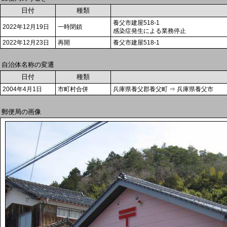
日付
種類
養父市建屋518-1
2022年12月19日
一時閉鎖
感染症発生による業務停止
2022年12月23日
再開
養父市建屋518-1
自治体名称の変遷
日付
種類
2004年4月1日
市町村合併
兵庫県養父郡養父町 ⇒ 兵庫県養父市
郵便局の画像