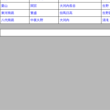
栗山
関宮
大河内長谷
生野
東河簡易
繁盛
但馬日高
生野
八代簡易
中夜久野
大河内
清滝