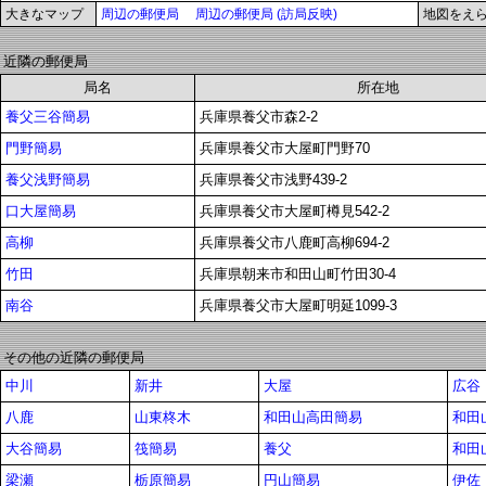
大きなマップ
周辺の郵便局
周辺の郵便局 (訪局反映)
地図をえ
近隣の郵便局
局名
所在地
養父三谷簡易
兵庫県養父市森2-2
門野簡易
兵庫県養父市大屋町門野70
養父浅野簡易
兵庫県養父市浅野439-2
口大屋簡易
兵庫県養父市大屋町樽見542-2
高柳
兵庫県養父市八鹿町高柳694-2
竹田
兵庫県朝来市和田山町竹田30-4
南谷
兵庫県養父市大屋町明延1099-3
その他の近隣の郵便局
中川
新井
大屋
広谷
八鹿
山東柊木
和田山高田簡易
和田
大谷簡易
筏簡易
養父
和田
梁瀬
栃原簡易
円山簡易
伊佐