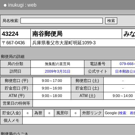
●
inukugi : web
局名検索:
43224
南谷郵便局
み
〒667-0436
兵庫県養父市大屋町明延1099-3
郵便局の詳細
局の分類
電話番号
無集配の直営局
079-668
訪問日
公式サイト
2009年3月31日
日本郵政公
郵便窓口 (平)
郵便窓口 (土)
9:00～17:00
-
貯金窓口 (平)
貯金窓口 (土)
9:00～16:00
-
ATM (平)
ATM (土)
9:00～18:00
9:00～14:00
営業日の特例等
貯金(入金)
為替
風景印
外部リンク
○
○
○
Google (
検索
画
個人メモ
郵便局のうごき