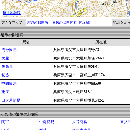
大きなマップ
周辺の郵便局
周辺の郵便局 (訪局反映)
地図をえ
近隣の郵便局
局名
所在地
門野簡易
兵庫県養父市大屋町門野70
大屋
兵庫県養父市大屋町加保684-1
筏簡易
兵庫県養父市大屋町筏284-3
繁盛
兵庫県宍粟市一宮町上岸田174
中間簡易
兵庫県養父市大屋町中間599
建屋
兵庫県養父市建屋518-1
口大屋簡易
兵庫県養父市大屋町樽見542-2
その他の近隣の郵便局
関宮
中瀬簡易
大谷簡易
養父