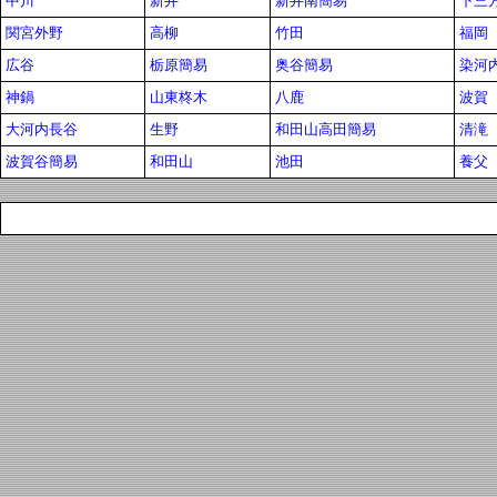
中川
新井
新井南簡易
下三
関宮外野
高柳
竹田
福岡
広谷
栃原簡易
奥谷簡易
染河
神鍋
山東柊木
八鹿
波賀
大河内長谷
生野
和田山高田簡易
清滝
波賀谷簡易
和田山
池田
養父