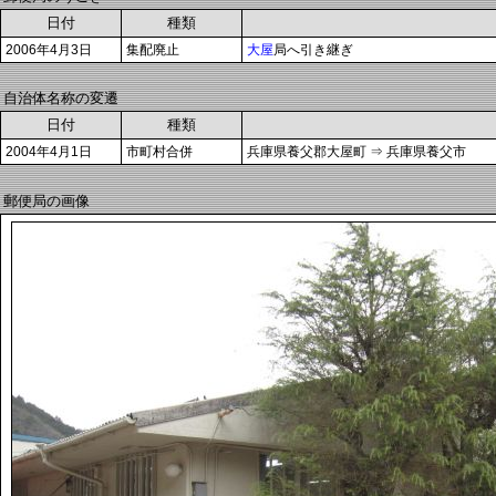
日付
種類
2006年4月3日
集配廃止
大屋
局へ引き継ぎ
自治体名称の変遷
日付
種類
2004年4月1日
市町村合併
兵庫県養父郡大屋町 ⇒ 兵庫県養父市
郵便局の画像