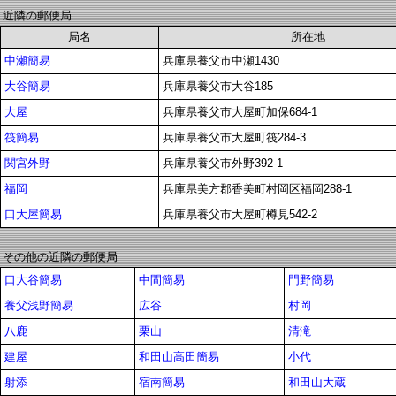
近隣の郵便局
局名
所在地
中瀬簡易
兵庫県養父市中瀬1430
大谷簡易
兵庫県養父市大谷185
大屋
兵庫県養父市大屋町加保684-1
筏簡易
兵庫県養父市大屋町筏284-3
関宮外野
兵庫県養父市外野392-1
福岡
兵庫県美方郡香美町村岡区福岡288-1
口大屋簡易
兵庫県養父市大屋町樽見542-2
その他の近隣の郵便局
口大谷簡易
中間簡易
門野簡易
養父浅野簡易
広谷
村岡
八鹿
栗山
清滝
建屋
和田山高田簡易
小代
射添
宿南簡易
和田山大蔵