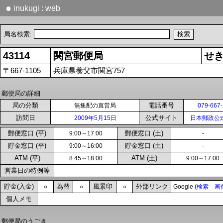
●
inukugi : web
局名検索:
43114
関宮郵便局
せ
〒667-1105
兵庫県養父市関宮757
郵便局の詳細
局の分類
電話番号
無集配の直営局
079-667
訪問日
公式サイト
2009年5月15日
日本郵政公
郵便窓口 (平)
郵便窓口 (土)
9:00～17:00
-
貯金窓口 (平)
貯金窓口 (土)
9:00～16:00
-
ATM (平)
ATM (土)
8:45～18:00
9:00～17:00
営業日の特例等
貯金(入金)
為替
風景印
外部リンク
○
○
○
Google (
検索
画
個人メモ
郵便局のうごき