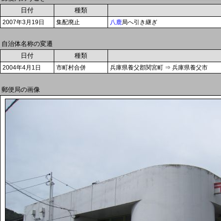
日付
種類
2007年3月19日
集配廃止
八鹿
局へ引き継ぎ
自治体名称の変遷
日付
種類
2004年4月1日
市町村合併
兵庫県養父郡関宮町 ⇒ 兵庫県養父市
郵便局の画像