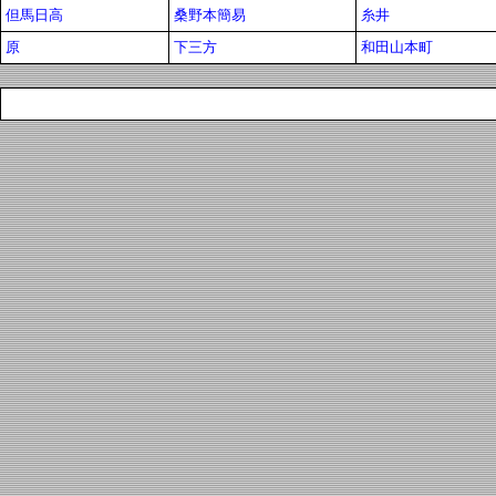
但馬日高
桑野本簡易
糸井
原
下三方
和田山本町