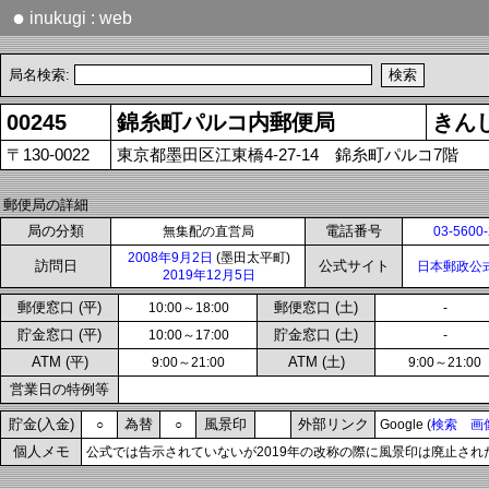
●
inukugi : web
局名検索:
00245
錦糸町パルコ内郵便局
きん
〒130-0022
東京都墨田区江東橋4-27-14 錦糸町パルコ7階
郵便局の詳細
局の分類
電話番号
無集配の直営局
03-5600
2008年9月2日
(墨田太平町)
訪問日
公式サイト
日本郵政公
2019年12月5日
郵便窓口 (平)
郵便窓口 (土)
10:00～18:00
-
貯金窓口 (平)
貯金窓口 (土)
10:00～17:00
-
ATM (平)
ATM (土)
9:00～21:00
9:00～21:00
営業日の特例等
貯金(入金)
為替
風景印
外部リンク
○
○
Google (
検索
画
個人メモ
公式では告示されていないが2019年の改称の際に風景印は廃止され