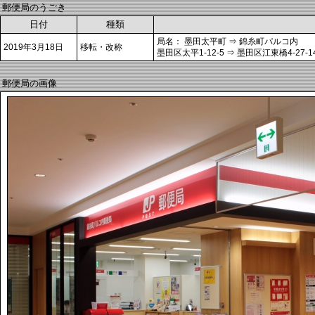
郵便局のうごき
日付
種類
局名： 墨田太平町 ⇒ 錦糸町パルコ内
2019年3月18日
移転・改称
墨田区太平1-12-5 ⇒ 墨田区江東橋4-27-1
郵便局の画像