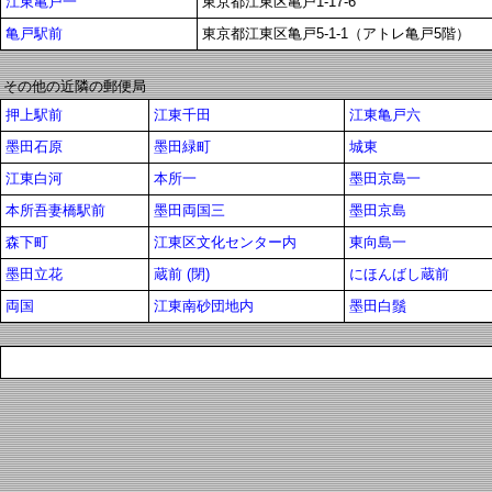
江東亀戸一
東京都江東区亀戸1-17-6
亀戸駅前
東京都江東区亀戸5-1-1（アトレ亀戸5階）
その他の近隣の郵便局
押上駅前
江東千田
江東亀戸六
墨田石原
墨田緑町
城東
江東白河
本所一
墨田京島一
本所吾妻橋駅前
墨田両国三
墨田京島
森下町
江東区文化センター内
東向島一
墨田立花
蔵前 (閉)
にほんばし蔵前
両国
江東南砂団地内
墨田白鬚