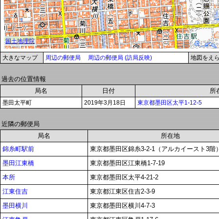
大きなマップ
周辺の郵便局
周辺の郵便局 (訪局反映)
地図をえ
過去の位置情報
局名
日付
所
墨田太平町
2019年3月18日
東京都墨田区太平1-12-5
近隣の郵便局
局名
所在地
錦糸町駅前
東京都墨田区錦糸3-2-1（アルカイースト3階
墨田江東橋
東京都墨田区江東橋1-7-19
本所
東京都墨田区太平4-21-2
江東住吉
東京都江東区住吉2-3-9
墨田横川
東京都墨田区横川4-7-3