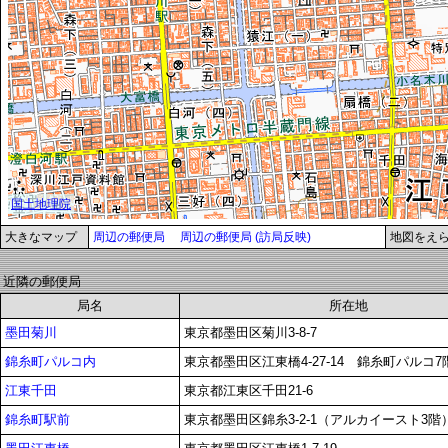
大きなマップ
周辺の郵便局
周辺の郵便局 (訪局反映)
地図をえ
近隣の郵便局
局名
所在地
墨田菊川
東京都墨田区菊川3-8-7
錦糸町パルコ内
東京都墨田区江東橋4-27-14 錦糸町パルコ7
江東千田
東京都江東区千田21-6
錦糸町駅前
東京都墨田区錦糸3-2-1（アルカイースト3階