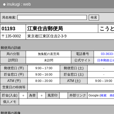
●
inukugi : web
局名検索:
01193
江東住吉郵便局
こう
〒135-0002
東京都江東区住吉2-3-9
郵便局の詳細
局の分類
電話番号
無集配の直営局
03-3633
訪問日
公式サイト
未訪問
日本郵政公
郵便窓口 (平)
郵便窓口 (土)
9:00～17:00
-
貯金窓口 (平)
貯金窓口 (土)
9:00～16:00
-
ATM (平)
ATM (土)
8:00～20:00
9:00～19:00
営業日の特例等
貯金(入金)
為替
風景印
外部リンク
○
○
Google (
検索
画
個人メモ
郵便局の画像