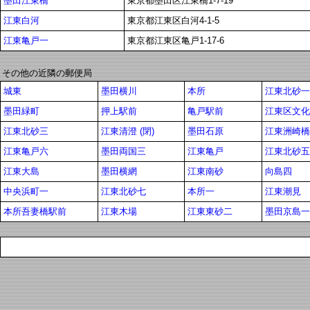
墨田江東橋
東京都墨田区江東橋1-7-19
江東白河
東京都江東区白河4-1-5
江東亀戸一
東京都江東区亀戸1-17-6
その他の近隣の郵便局
城東
墨田横川
本所
江東北砂一
墨田緑町
押上駅前
亀戸駅前
江東区文化
江東北砂三
江東清澄 (閉)
墨田石原
江東洲崎橋
江東亀戸六
墨田両国三
江東亀戸
江東北砂五
江東大島
墨田横網
江東南砂
向島四
中央浜町一
江東北砂七
本所一
江東潮見
本所吾妻橋駅前
江東木場
江東東砂二
墨田京島一