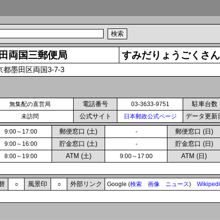
田両国三郵便局
すみだりょうごくさん
京都墨田区両国3-7-3
電話番号
駐車台数
無集配の直営局
03-3633-9751
公式サイト
データ更新
未訪問
日本郵政公式ページ
郵便窓口 (土)
郵便窓口 (日)
9:00～17:00
-
貯金窓口 (土)
貯金窓口 (日)
9:00～16:00
-
ATM (土)
ATM (日)
8:00～19:00
9:00～17:00
替
風景印
外部リンク
○
○
Google (
検索
画像
ニュース
)
Wikiped