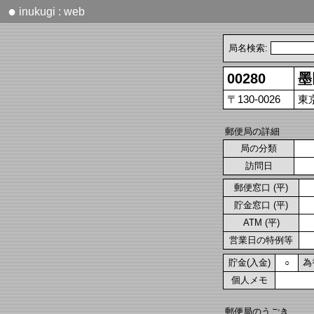
●
inukugi : web
局名検索:
00280
墨
〒130-0026
東
郵便局の詳細
局の分類
訪問日
郵便窓口 (平)
貯金窓口 (平)
ATM (平)
営業日の特例等
貯金(入金)
為
○
個人メモ
郵便局のうごき