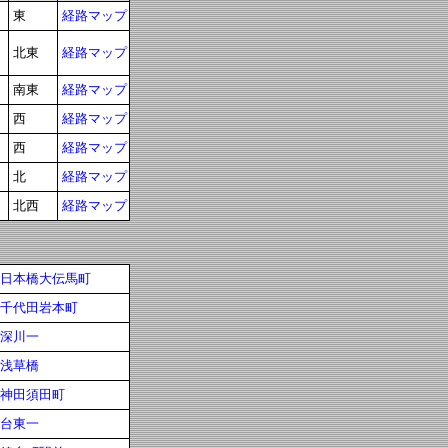
東
経路マップ
北東
経路マップ
南東
経路マップ
西
経路マップ
西
経路マップ
北
経路マップ
北西
経路マップ
日本橋大伝馬町
千代田岩本町
深川一
浅草橋
神田須田町
台東一