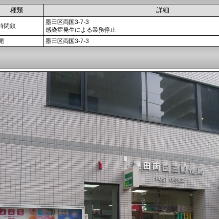
種類
詳細
墨田区両国3-7-3
時閉鎖
感染症発生による業務停止
開
墨田区両国3-7-3