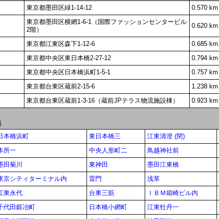
東京都墨田区緑1-14-12
0.570 km
東京都墨田区横網1-6-1（国際ファッションセンタービル
0.620 km
2階）
東京都江東区森下1-12-6
0.685 km
東京都中央区東日本橋2-27-12
0.794 km
東京都中央区日本橋浜町1-5-1
0.757 km
東京都台東区蔵前2-15-6
1.238 km
東京都台東区蔵前1-3-16（蔵前JPテラス物流施設棟）
0.923 km
局
日本橋浜町
東日本橋三
江東清澄 (閉)
本所一
中央人形町二
鳥越神社前
墨田菊川
東神田
墨田江東橋
東京シティターミナル内
雷門
浅草
江東永代
台東三筋
ＩＢＭ箱崎ビル内
千代田鍛冶町
日本橋小網町
江東牡丹一