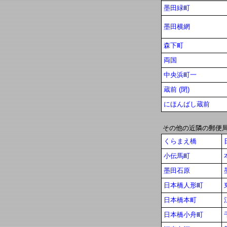
墨田緑町
墨田横網
森下町
両国
中央浜町一
蔵前 (閉)
にほんばし蔵前
その他の近隣の郵便
くらまえ橋
小伝馬町
墨田石原
日本橋人形町
日本橋本町
日本橋小舟町