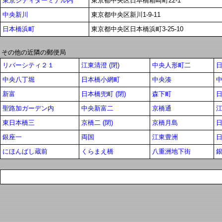
東京シティターミナル内
東京都中央区日本橋箱崎町22-1
中央新川
東京都中央区新川1-9-11
日本橋浜町
東京都中央区日本橋浜町3-25-10
その他の近隣の郵便局
リバーシティ２１
江東清澄 (閉)
中央人形町二
中央八丁堀
日本橋小網町
中央湊
新富
日本橋兜町 (閉)
森下町
聖路加ガーデン内
中央新富二
京橋通
東日本橋三
京橋二 (閉)
京橋月島
銀座一
両国
江東豊洲
にほんばし蔵前
くらまえ橋
八重洲地下街
銀