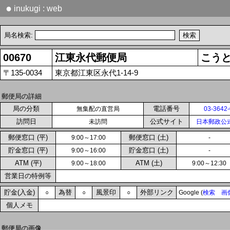
●
inukugi : web
局名検索:
00670
江東永代郵便局
こう
〒135-0034
東京都江東区永代1-14-9
郵便局の詳細
局の分類
電話番号
無集配の直営局
03-3642
訪問日
公式サイト
未訪問
日本郵政公
郵便窓口 (平)
郵便窓口 (土)
9:00～17:00
-
貯金窓口 (平)
貯金窓口 (土)
9:00～16:00
-
ATM (平)
ATM (土)
9:00～18:00
9:00～12:30
営業日の特例等
貯金(入金)
為替
風景印
外部リンク
○
○
○
Google (
検索
画
個人メモ
郵便局の画像