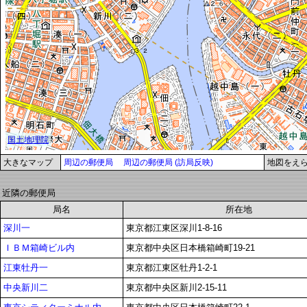
大きなマップ
周辺の郵便局
周辺の郵便局 (訪局反映)
地図をえ
近隣の郵便局
局名
所在地
深川一
東京都江東区深川1-8-16
ＩＢＭ箱崎ビル内
東京都中央区日本橋箱崎町19-21
江東牡丹一
東京都江東区牡丹1-2-1
中央新川二
東京都中央区新川2-15-11