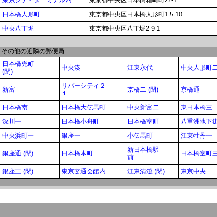
東京シティターミナル内
東京都中央区日本橋箱崎町22-1
日本橋人形町
東京都中央区日本橋人形町1-5-10
中央八丁堀
東京都中央区八丁堀2-9-1
その他の近隣の郵便局
日本橋兜町
中央湊
江東永代
中央人形町
(閉)
リバーシティ２
新富
京橋二 (閉)
京橋通
１
日本橋南
日本橋大伝馬町
中央新富二
東日本橋三
深川一
日本橋小舟町
日本橋室町
八重洲地下
中央浜町一
銀座一
小伝馬町
江東牡丹一
新日本橋駅
銀座通 (閉)
日本橋本町
日本橋室町
前
銀座三 (閉)
東京交通会館内
江東清澄 (閉)
東京中央