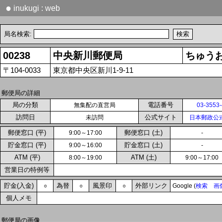
●
inukugi : web
局名検索:
00238
中央新川郵便局
ちゅう
〒104-0033
東京都中央区新川1-9-11
郵便局の詳細
局の分類
電話番号
無集配の直営局
03-3553
訪問日
公式サイト
未訪問
日本郵政公
郵便窓口 (平)
郵便窓口 (土)
9:00～17:00
-
貯金窓口 (平)
貯金窓口 (土)
9:00～16:00
-
ATM (平)
ATM (土)
8:00～19:00
9:00～17:00
営業日の特例等
貯金(入金)
為替
風景印
外部リンク
○
○
○
Google (
検索
画
個人メモ
郵便局の画像