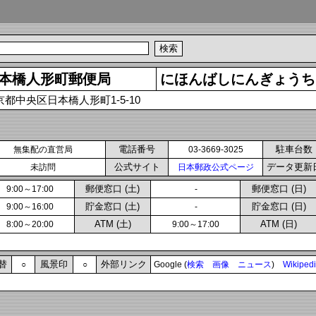
本橋人形町郵便局
にほんばしにんぎょうち
京都中央区日本橋人形町1-5-10
電話番号
駐車台数
無集配の直営局
03-3669-3025
公式サイト
データ更新
未訪問
日本郵政公式ページ
郵便窓口 (土)
郵便窓口 (日)
9:00～17:00
-
貯金窓口 (土)
貯金窓口 (日)
9:00～16:00
-
ATM (土)
ATM (日)
8:00～20:00
9:00～17:00
替
風景印
外部リンク
○
○
Google (
検索
画像
ニュース
)
Wikiped