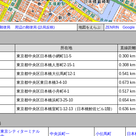
郵便局
周辺の郵便局 (訪局反映)
地図をえらぶ
ZENRIN
Google
所在地
直線距離
東京都中央区日本橋小網町11-5
0.300 km
東京都中央区日本橋人形町2-15-1
0.308 km
東京都中央区日本橋大伝馬町12-1
0.541 km
東京都中央区東日本橋3-4-10
0.673 km
東京都中央区日本橋小舟町4-1
0.517 km
東京都中央区日本橋浜町3-25-10
0.654 km
東京都中央区日本橋室町1-12-13（日本橋鮒佐ビル1階）
0.636 km
局
東京シティターミナル
中央浜町一
小伝馬町
日本橋