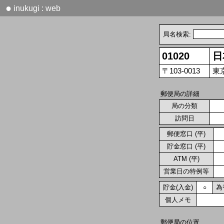
●
inukugi : web
局名検索:
01020
日
〒103-0013
東
郵便局の詳細
局の分類
訪問日
郵便窓口 (平)
貯金窓口 (平)
ATM (平)
営業日の特例等
貯金(入金)
為
○
個人メモ
郵便局の位置