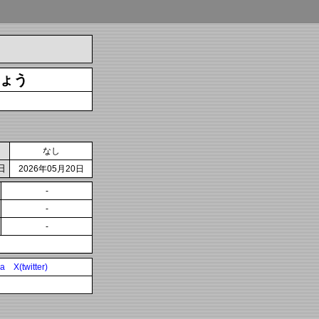
ょう
なし
日
2026年05月20日
-
-
-
ia
X(twitter)