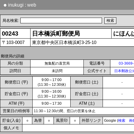
●
inukugi : web
局名検索:
00243
日本橋浜町郵便局
にほん
〒103-0007
東京都中央区日本橋浜町3-25-10
郵便局の詳細
局の分類
電話番号
無集配の直営局
03-3669
訪問日
公式サイト
未訪問
日本郵政公
9:00～17:00
郵便窓口 (平)
郵便窓口 (土)
-
(11:30～12:30休)
9:00～16:00
貯金窓口 (平)
貯金窓口 (土)
-
(11:30～12:30休)
ATM (平)
ATM (土)
9:00～17:30
-
営業日の特例等
11:30～12:30の間、窓口の営業を休止
貯金(入金)
為替
風景印
外部リンク
○
○
○
Google (
検索
画
個人メモ