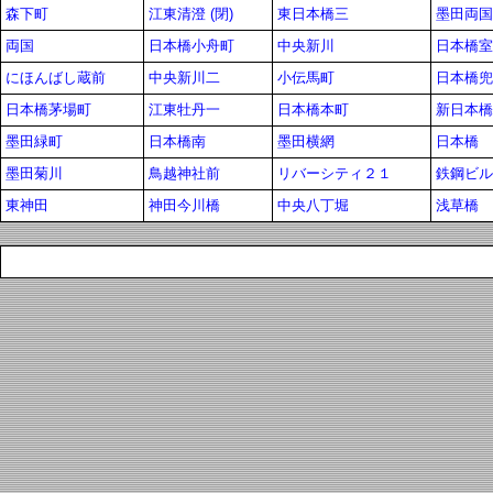
森下町
江東清澄 (閉)
東日本橋三
墨田両国
両国
日本橋小舟町
中央新川
日本橋室
にほんばし蔵前
中央新川二
小伝馬町
日本橋兜町
日本橋茅場町
江東牡丹一
日本橋本町
新日本橋
墨田緑町
日本橋南
墨田横網
日本橋
墨田菊川
鳥越神社前
リバーシティ２１
鉄鋼ビル
東神田
神田今川橋
中央八丁堀
浅草橋