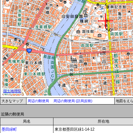
大きなマップ
周辺の郵便局
周辺の郵便局 (訪局反映)
地図をえ
近隣の郵便局
局名
所在地
墨田緑町
東京都墨田区緑1-14-12