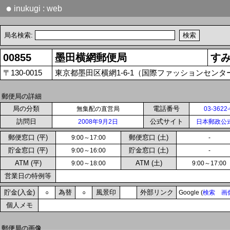
●
inukugi : web
局名検索:
00855
墨田横網郵便局
す
〒130-0015
東京都墨田区横網1-6-1（国際ファッションセンタ
郵便局の詳細
局の分類
電話番号
無集配の直営局
03-3622
訪問日
公式サイト
2008年9月2日
日本郵政公
郵便窓口 (平)
郵便窓口 (土)
9:00～17:00
-
貯金窓口 (平)
貯金窓口 (土)
9:00～16:00
-
ATM (平)
ATM (土)
9:00～18:00
9:00～17:00
営業日の特例等
貯金(入金)
為替
風景印
外部リンク
○
○
Google (
検索
画
個人メモ
郵便局の画像