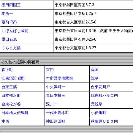
墨田両国三
東京都墨田区両国3-7-3
本所一
東京都墨田区本所1-25-7
蔵前 (閉)
東京都台東区蔵前2-15-6
にほんばし蔵前
東京都台東区蔵前1-3-16（蔵前JPテラス物
墨田石原
東京都墨田区石原3-25-6
くらまえ橋
東京都台東区蔵前1-3-27
その他の近隣の郵便局
森下町
雷門
両国
江東清澄 (閉)
本所吾妻橋駅前
浅草
台東三筋
中央浜町一
台東花川戸
日本橋浜町
東日本橋三
錦糸町パルコ内
台東松が谷
深川一
元浅草
日本橋大伝馬町
千代田岩本町
小伝馬町
本所
神田須田町
秋葉原ＵＤＸ内