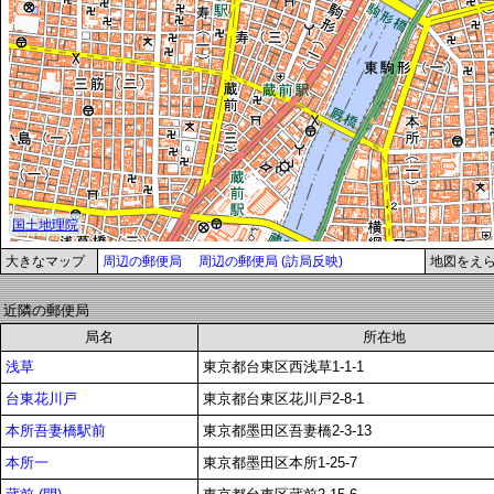
大きなマップ
周辺の郵便局
周辺の郵便局 (訪局反映)
地図をえ
近隣の郵便局
局名
所在地
浅草
東京都台東区西浅草1-1-1
台東花川戸
東京都台東区花川戸2-8-1
本所吾妻橋駅前
東京都墨田区吾妻橋2-3-13
本所一
東京都墨田区本所1-25-7