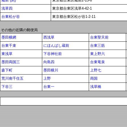
蔵前 (閉)
東京都台東区蔵前2-15-6
浅草四
東京都台東区浅草4-42-1
台東松が谷
東京都台東区松が谷1-2-11
その他の近隣の郵便局
墨田横網
西浅草
台東聖天前
台東千束
にほんばし蔵前
台東三筋
東浅草
下谷神社前
東上野六
墨田両国三
向島四
台東竜泉
森下町
墨田横川
上野七
荒川南千住五
上野
両国
下谷三
台東一
浅草橋