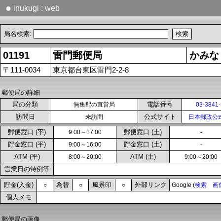
●
inukugi : web
局名検索:
01191
雷門郵便局
かみな
〒111-0034
東京都台東区雷門2-2-8
郵便局の詳細
局の分類
電話番号
無集配の直営局
03-3841
訪問日
公式サイト
未訪問
日本郵政公
郵便窓口 (平)
郵便窓口 (土)
9:00～17:00
-
貯金窓口 (平)
貯金窓口 (土)
9:00～16:00
-
ATM (平)
ATM (土)
8:00～20:00
9:00～20:00
営業日の特例等
貯金(入金)
為替
風景印
外部リンク
○
○
○
Google (
検索
画
個人メモ
郵便局の画像