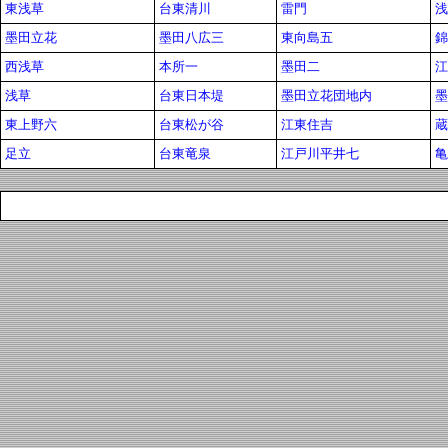
東浅草
台東清川
雷門
浅
墨田立花
墨田八広三
東向島五
錦
西浅草
本所一
墨田二
江
浅草
台東日本堤
墨田立花団地内
墨
東上野六
台東松が谷
江東住吉
蔵
足立
台東竜泉
江戸川平井七
亀