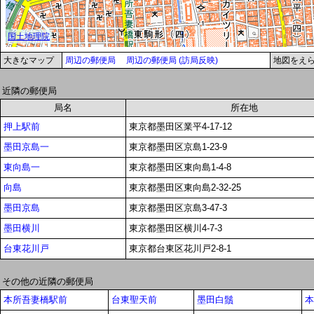
大きなマップ
周辺の郵便局
周辺の郵便局 (訪局反映)
地図をえ
近隣の郵便局
局名
所在地
押上駅前
東京都墨田区業平4-17-12
墨田京島一
東京都墨田区京島1-23-9
東向島一
東京都墨田区東向島1-4-8
向島
東京都墨田区東向島2-32-25
墨田京島
東京都墨田区京島3-47-3
墨田横川
東京都墨田区横川4-7-3
台東花川戸
東京都台東区花川戸2-8-1
その他の近隣の郵便局
本所吾妻橋駅前
台東聖天前
墨田白鬚
本