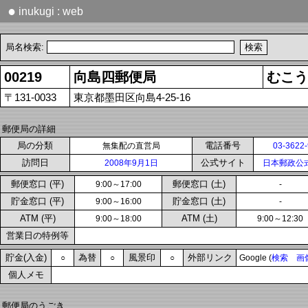
●
inukugi : web
局名検索:
00219
向島四郵便局
むこう
〒131-0033
東京都墨田区向島4-25-16
郵便局の詳細
局の分類
電話番号
無集配の直営局
03-3622
訪問日
公式サイト
2008年9月1日
日本郵政公
郵便窓口 (平)
郵便窓口 (土)
9:00～17:00
-
貯金窓口 (平)
貯金窓口 (土)
9:00～16:00
-
ATM (平)
ATM (土)
9:00～18:00
9:00～12:30
営業日の特例等
貯金(入金)
為替
風景印
外部リンク
○
○
○
Google (
検索
画
個人メモ
郵便局のうごき