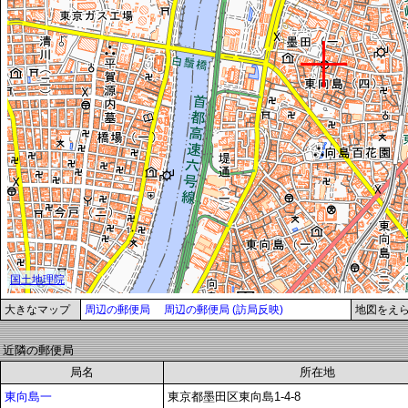
大きなマップ
周辺の郵便局
周辺の郵便局 (訪局反映)
地図をえ
近隣の郵便局
局名
所在地
東向島一
東京都墨田区東向島1-4-8