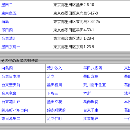
墨田二
東京都墨田区墨田2-6-10
東向島五
東京都墨田区東向島5-17-8
向島
東京都墨田区東向島2-32-25
墨田四
東京都墨田区墨田4-50-1
台東清川
東京都台東区清川1-28-4
墨田京島一
東京都墨田区京島1-23-9
その他の近隣の郵便局
向島四
荒川汐入
墨田八広四
東
台東日本堤
足立
墨田京島
墨
台東聖天前
墨田横川
荒川南千住五
葛
台東竜泉
下谷三
本所
浅
台東花川戸
墨田立花
葛飾堀切
本
錦糸町パルコ内
錦糸町駅前
台東千束
葛
東日暮里二
足立仲町
江東亀戸
千