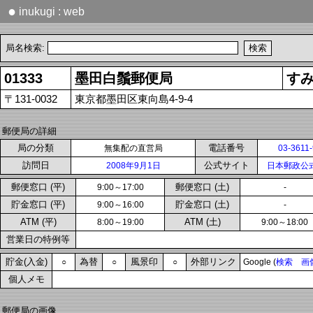
●
inukugi : web
局名検索:
01333
墨田白鬚郵便局
す
〒131-0032
東京都墨田区東向島4-9-4
郵便局の詳細
局の分類
電話番号
無集配の直営局
03-3611
訪問日
公式サイト
2008年9月1日
日本郵政公
郵便窓口 (平)
郵便窓口 (土)
9:00～17:00
-
貯金窓口 (平)
貯金窓口 (土)
9:00～16:00
-
ATM (平)
ATM (土)
8:00～19:00
9:00～18:00
営業日の特例等
貯金(入金)
為替
風景印
外部リンク
○
○
○
Google (
検索
画
個人メモ
郵便局の画像