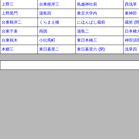
上野三
台東根岸三
鳥越神社前
西浅草
上野黒門
湯島四
東京大学内
東神田
台東根岸二
くらまえ橋
にほんばし蔵前
蔵前 (閉
台東千束
両国
湯島二
日本橋
台東桜木
小伝馬町
東日本橋三
神田須
本郷三
東日暮里二
東日暮里六 (閉)
浅草四