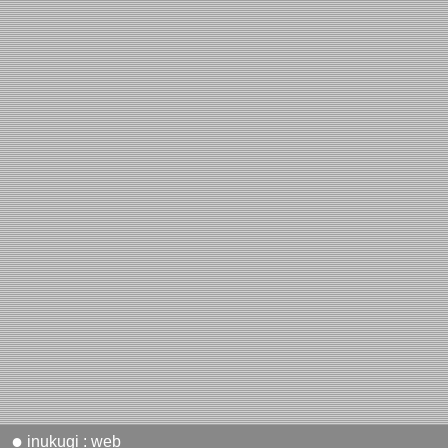
●
inukugi : web