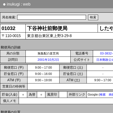
●
inukugi : web
局名検索:
01032
下谷神社前郵便局
した
〒110-0015
東京都台東区東上野3-29-8
郵便局の詳細
局の分類
電話番号
無集配の直営局
03-3832
訪問日
公式サイト
2001年10月2日
日本郵政公
郵便窓口 (平)
郵便窓口 (土)
9:00～17:00
-
貯金窓口 (平)
貯金窓口 (土)
9:00～16:00
-
ATM (平)
ATM (土)
9:00～19:00
9:00～17:00
営業日の特例等
貯金(入金)
為替
風景印
外部リンク
○
○
Google (
検索
画
個人メモ
郵便局の位置