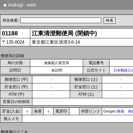
●
inukugi : web
局名検索:
01188
江東清澄郵便局 (閉鎖中)
〒135-0024
東京都江東区清澄3-6-14
郵便局の詳細
局の分類
電話番号
無集配の直営局
訪問日
公式サイト
未訪問
日本郵政公
郵便窓口 (平)
郵便窓口 (土)
-
-
貯金窓口 (平)
貯金窓口 (土)
-
-
ATM (平)
ATM (土)
-
-
営業日の特例等
貯金(入金)
為替
風景印
外部リンク
○
○
Google (
検索
画
個人メモ
郵便局のうごき