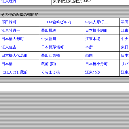
江東牡丹
東京都江東区牡丹3-8-3
その他の近隣の郵便局
墨田緑町
ＩＢＭ箱崎ビル内
中央人形町二
墨田
江東牡丹一
墨田横網
日本橋小網町
江東
日本橋人形町
中央新川
江東木場
中央
江東住吉
日本橋茅場町
本所一
東日
日本橋大伝馬町
墨田江東橋
両国
日本
日本橋
蔵前 (閉)
日本橋小舟町
リバ
にほんばし蔵前
くらまえ橋
江東北砂一
江東