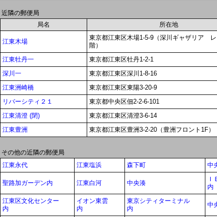
近隣の郵便局
局名
所在地
東京都江東区木場1-5-9（深川ギャザリア 
江東木場
階）
江東牡丹一
東京都江東区牡丹1-2-1
深川一
東京都江東区深川1-8-16
江東洲崎橋
東京都江東区東陽3-20-9
リバーシティ２１
東京都中央区佃2-2-6-101
江東清澄 (閉)
東京都江東区清澄3-6-14
江東豊洲
東京都江東区豊洲3-2-20（豊洲フロント1F）
その他の近隣の郵便局
江東永代
江東塩浜
森下町
中
Ｉ
聖路加ガーデン内
江東白河
中央湊
内
江東区文化センター
イオン東雲
東京シティターミナル
中
内
内
内