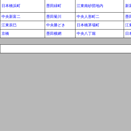
日本橋浜町
墨田緑町
江東南砂団地内
新
中央新富二
墨田菊川
中央人形町二
墨
江東辰巳
中央勝どき
日本橋茅場町
江
京橋
墨田横網
中央八丁堀
日