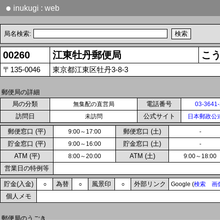
●
inukugi : web
局名検索:
00260
江東牡丹郵便局
こ
〒135-0046
東京都江東区牡丹3-8-3
郵便局の詳細
局の分類
電話番号
無集配の直営局
03-3641
訪問日
公式サイト
未訪問
日本郵政公
郵便窓口 (平)
郵便窓口 (土)
9:00～17:00
-
貯金窓口 (平)
貯金窓口 (土)
9:00～16:00
-
ATM (平)
ATM (土)
8:00～20:00
9:00～18:00
営業日の特例等
貯金(入金)
為替
風景印
外部リンク
○
○
○
Google (
検索
画
個人メモ
郵便局のうごき