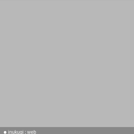
●
inukugi : web