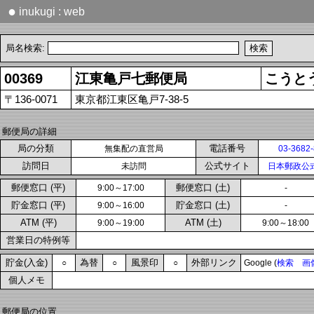
●
inukugi : web
局名検索:
00369
江東亀戸七郵便局
こうと
〒136-0071
東京都江東区亀戸7-38-5
郵便局の詳細
局の分類
電話番号
無集配の直営局
03-3682
訪問日
公式サイト
未訪問
日本郵政公
郵便窓口 (平)
郵便窓口 (土)
9:00～17:00
-
貯金窓口 (平)
貯金窓口 (土)
9:00～16:00
-
ATM (平)
ATM (土)
9:00～19:00
9:00～18:00
営業日の特例等
貯金(入金)
為替
風景印
外部リンク
○
○
○
Google (
検索
画
個人メモ
郵便局の位置