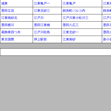
城東
江東亀戸一
江東亀戸
江東
墨田立花
江東北砂三
錦糸町パルコ内
錦糸
江東南砂北
江戸川
江戸川東小松川三
江戸
墨田横川
墨田江東橋
墨田八広三
墨田
葛飾東四つ木
江戸川松島
江東北砂一
墨田
東京国際
押上駅前
江東南砂
新小