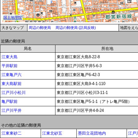
大きなマップ
周辺の郵便局
周辺の郵便局 (訪局反映)
地図をえ
近隣の郵便局
局名
所在地
江東大島
東京都江東区大島8-22-8
平井駅前
東京都江戸川区平井5-6-3
江東亀戸六
東京都江東区亀戸6-42-3
東大島駅前
東京都江東区大島9-4-1-110
江戸川小松川
東京都江戸川区小松川3-11-1
亀戸駅前
東京都江東区亀戸5-1-1（アトレ亀戸5階）
江戸川平井
東京都江戸川区平井4-8-24
その他の近隣の郵便局
江東東砂二
江東北砂五
墨田立花団地内
江戸