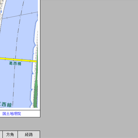
国土地理院
方角
経路