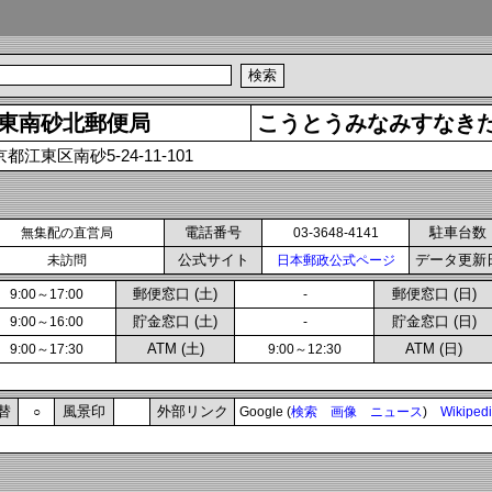
東南砂北郵便局
こうとうみなみすなき
都江東区南砂5-24-11-101
電話番号
駐車台数
無集配の直営局
03-3648-4141
公式サイト
データ更新
未訪問
日本郵政公式ページ
郵便窓口 (土)
郵便窓口 (日)
9:00～17:00
-
貯金窓口 (土)
貯金窓口 (日)
9:00～16:00
-
ATM (土)
ATM (日)
9:00～17:30
9:00～12:30
替
風景印
外部リンク
○
Google (
検索
画像
ニュース
)
Wikiped