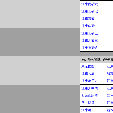
江東南砂六
江東北砂七
江東東砂
江東南砂
江東北砂五
江東北砂三
江東東砂八
その他の近隣の郵便
東京国際
江
江東大島
城
江東亀戸六
江
江東洲崎橋
江
西葛西駅前
江
平井駅前
江
江東亀戸
新