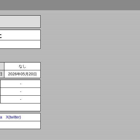
た
なし
日
2026年05月20日
-
-
-
ia
X(twitter)