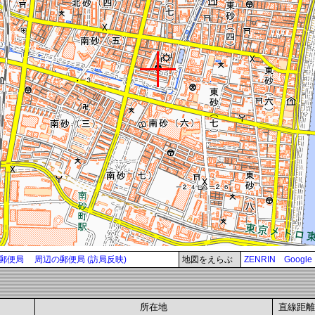
郵便局
周辺の郵便局 (訪局反映)
地図をえらぶ
ZENRIN
Google
所在地
直線距離