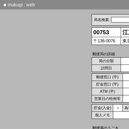
●
inukugi : web
局名検索:
00753
江
〒136-0076
東京
郵便局の詳細
局の分類
訪問日
郵便窓口 (平)
貯金窓口 (平)
ATM (平)
営業日の特例等
貯金(入金)
為
○
個人メモ
郵便局のうごき