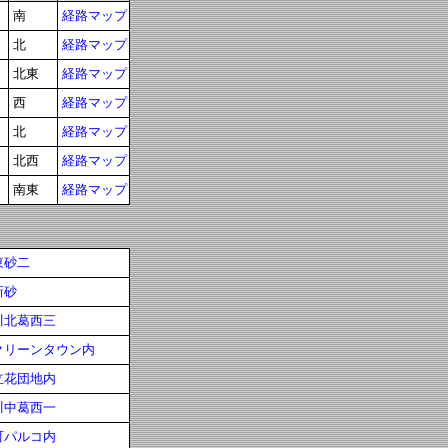
南
経路マップ
北
経路マップ
北東
経路マップ
西
経路マップ
北
経路マップ
北西
経路マップ
南東
経路マップ
東砂二
新砂
川北葛西三
クリーンタウン内
立花団地内
川中葛西一
町パルコ内