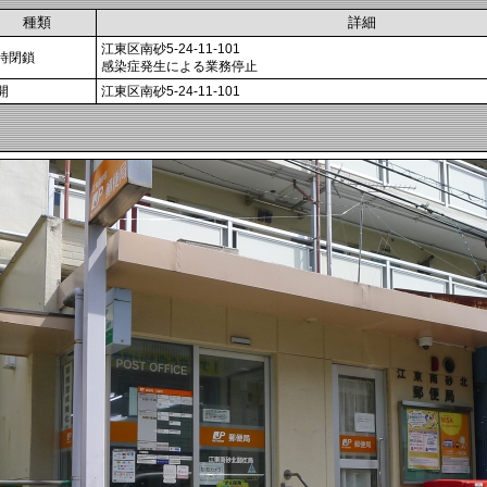
種類
詳細
江東区南砂5-24-11-101
時閉鎖
感染症発生による業務停止
開
江東区南砂5-24-11-101