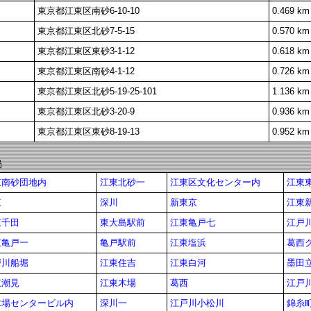
東京都江東区南砂6-10-10
0.469 km
東京都江東区北砂7-5-15
0.570 km
東京都江東区東砂3-1-12
0.618 km
東京都江東区南砂4-1-12
0.726 km
東京都江東区北砂5-19-25-101
1.136 km
東京都江東区北砂3-20-9
0.936 km
東京都江東区東砂8-19-13
0.952 km
局
東南砂団地内
江東北砂一
江東区文化センター内
江東
東
深川
新東京
江東
東千田
東大島駅前
江東亀戸七
江戸
東亀戸一
亀戸駅前
江東塩浜
葛西
戸川船堀
江東住吉
江東白河
墨田
東潮見
江東木場
葛西
江戸
木場センタービル内
深川一
江戸川小松川
錦糸