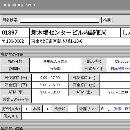
●
inukugi : web
局名検索:
01397
新木場センタービル内郵便局
し
〒136-0082
東京都江東区新木場1-18-6
郵便局の詳細
局の分類
電話番号
無集配の直営局
03-5569
訪問日
公式サイト
未訪問
日本郵政公
郵便窓口 (平)
郵便窓口 (土)
9:00～17:00
-
貯金窓口 (平)
貯金窓口 (土)
9:00～16:00
-
ATM (平)
ATM (土)
9:00～18:00
9:00～12:30
営業日の特例等
貯金(入金)
為替
風景印
外部リンク
○
○
Google (
検索
画
個人メモ
郵便局の画像