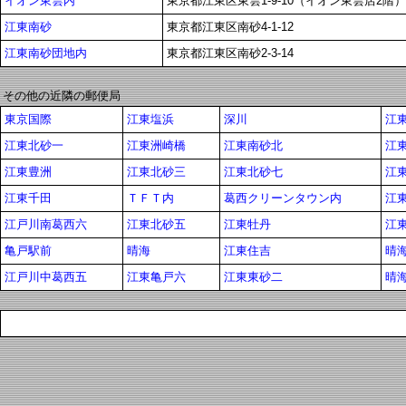
イオン東雲内
東京都江東区東雲1-9-10（イオン東雲店2階）
江東南砂
東京都江東区南砂4-1-12
江東南砂団地内
東京都江東区南砂2-3-14
その他の近隣の郵便局
東京国際
江東塩浜
深川
江
江東北砂一
江東洲崎橋
江東南砂北
江
江東豊洲
江東北砂三
江東北砂七
江
江東千田
ＴＦＴ内
葛西クリーンタウン内
江
江戸川南葛西六
江東北砂五
江東牡丹
江
亀戸駅前
晴海
江東住吉
晴
江戸川中葛西五
江東亀戸六
江東東砂二
晴