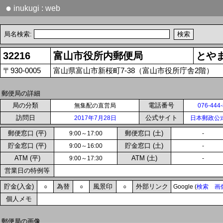
●
inukugi : web
局名検索:
32216
富山市役所内郵便局
とや
〒930-0005
富山県富山市新桜町7-38（富山市役所庁舎2階）
郵便局の詳細
局の分類
電話番号
無集配の直営局
076-444
訪問日
公式サイト
2017年7月28日
日本郵政公
郵便窓口 (平)
郵便窓口 (土)
9:00～17:00
-
貯金窓口 (平)
貯金窓口 (土)
9:00～16:00
-
ATM (平)
ATM (土)
9:00～17:30
-
営業日の特例等
貯金(入金)
為替
風景印
外部リンク
○
○
○
Google (
検索
画
個人メモ
郵便局の画像