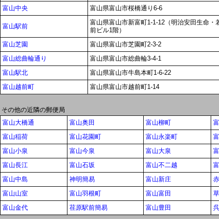
富山中央
富山県富山市桜橋通り6-6
富山県富山市新富町1-1-12（明治安田生命
富山駅前
前ビル1階）
富山芝園
富山県富山市芝園町2-3-2
富山総曲輪通り
富山県富山市総曲輪3-4-1
富山駅北
富山県富山市牛島本町1-6-22
富山越前町
富山県富山市越前町1-14
その他の近隣の郵便局
富山大橋通
富山奥田
富山柳町
富山稲荷
富山花園町
富山永楽町
富山小泉
富山今泉
富山大泉
富山長江
富山石坂
富山不二越
富山中島
神明簡易
富山新庄
富山山室
富山羽根町
富山富田
富山金代
荏原駅前簡易
富山豊田