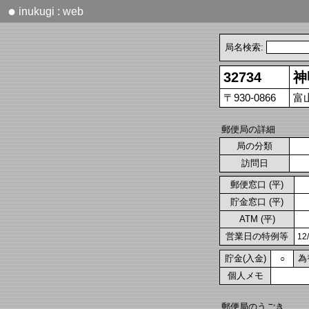
●
inukugi : web
局名検索:
32734
神
〒930-0866
富
郵便局の詳細
局の分類
訪問日
郵便窓口 (平)
貯金窓口 (平)
ATM (平)
営業日の特例等
1
貯金(入金)
為
○
個人メモ
郵便局のうごき