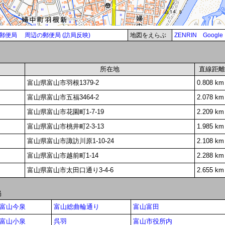
郵便局
周辺の郵便局 (訪局反映)
地図をえらぶ
ZENRIN
Google
所在地
直線距離
富山県富山市羽根1379-2
0.808 km
富山県富山市五福3464-2
2.078 km
富山県富山市花園町1-7-19
2.209 km
富山県富山市桃井町2-3-13
1.985 km
富山県富山市諏訪川原1-10-24
2.108 km
富山県富山市越前町1-14
2.288 km
富山県富山市太田口通り3-4-6
2.655 km
局
富山今泉
富山総曲輪通り
富山富田
富山小泉
呉羽
富山市役所内