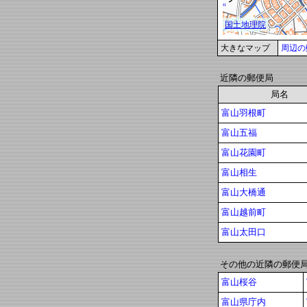
大きなマップ
周辺の
近隣の郵便局
局名
富山羽根町
富山五福
富山花園町
富山相生
富山大橋通
富山越前町
富山太田口
その他の近隣の郵便
富山桜谷
富山県庁内