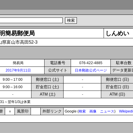
明簡易郵便局
しんめい
山県富山市高田52-3
電話番号
駐車台数
簡易局
076-422-4885
公式サイト
データ更新
2017年9月11日
日本郵政公式ページ
郵便窓口 (土)
郵便窓口 (日)
9:00～17:00
-
貯金窓口 (土)
貯金窓口 (日)
9:00～16:00
-
ATM (土)
ATM (日)
-
-
2/31～翌年1/3は休業
替
風景印
外部リンク
○
Google (
検索
画像
ニュース
)
Wikiped