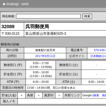
●
inukugi : web
局名検索:
32089
呉羽郵便局
〒930-0115
富山県富山市茶屋町625-3
郵便局の詳細
局の分類
電話番号
無集配の直営局
076-436
訪問日
公式サイト
2017年9月11日
日本郵政公
9:00～17:00
郵便窓口 (平)
郵便窓口 (土)
-
(13:00～14:00休)
9:00～16:00
貯金窓口 (平)
貯金窓口 (土)
-
(13:00～14:00休)
ATM (平)
ATM (土)
8:45～20:00
9:00～19:00
営業日の特例等
13:00～14:00の間、窓口の営業を休止
貯金(入金)
為替
風景印
外部リンク
○
○
○
Google (
検索
画
個人メモ