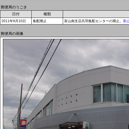
郵便局のうごき
日付
種類
2011年9月10日
集配廃止
富山南支店呉羽集配センターの廃止。
富
郵便局の画像