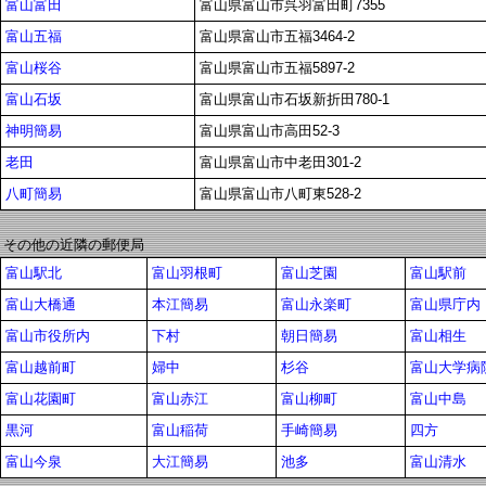
富山富田
富山県富山市呉羽富田町7355
富山五福
富山県富山市五福3464-2
富山桜谷
富山県富山市五福5897-2
富山石坂
富山県富山市石坂新折田780-1
神明簡易
富山県富山市高田52-3
老田
富山県富山市中老田301-2
八町簡易
富山県富山市八町東528-2
その他の近隣の郵便局
富山駅北
富山羽根町
富山芝園
富山駅前
富山大橋通
本江簡易
富山永楽町
富山県庁内
富山市役所内
下村
朝日簡易
富山相生
富山越前町
婦中
杉谷
富山大学病
富山花園町
富山赤江
富山柳町
富山中島
黒河
富山稲荷
手崎簡易
四方
富山今泉
大江簡易
池多
富山清水