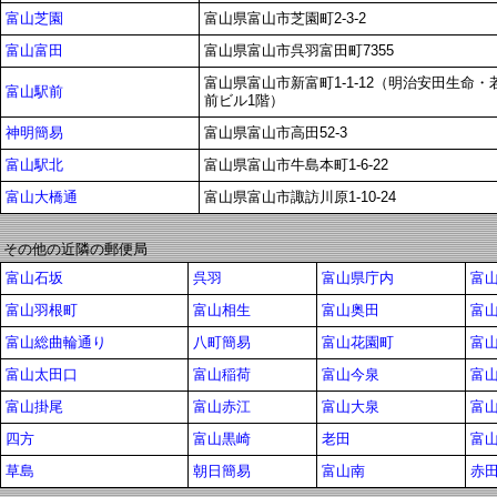
富山芝園
富山県富山市芝園町2-3-2
富山富田
富山県富山市呉羽富田町7355
富山県富山市新富町1-1-12（明治安田生命
富山駅前
前ビル1階）
神明簡易
富山県富山市高田52-3
富山駅北
富山県富山市牛島本町1-6-22
富山大橋通
富山県富山市諏訪川原1-10-24
その他の近隣の郵便局
富山石坂
呉羽
富山県庁内
富
富山羽根町
富山相生
富山奥田
富
富山総曲輪通り
八町簡易
富山花園町
富
富山太田口
富山稲荷
富山今泉
富
富山掛尾
富山赤江
富山大泉
富
四方
富山黒崎
老田
富
草島
朝日簡易
富山南
赤