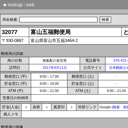
●
inukugi : web
局名検索:
32077
富山五福郵便局
〒930-0887
富山県富山市五福3464-2
郵便局の詳細
局の分類
電話番号
無集配の直営局
076-431
訪問日
公式サイト
2017年9月11日
日本郵政公
郵便窓口 (平)
郵便窓口 (土)
9:00～17:00
-
貯金窓口 (平)
貯金窓口 (土)
9:00～16:00
-
ATM (平)
ATM (土)
9:00～21:00
9:00～21:00
営業日の特例等
貯金(入金)
為替
風景印
外部リンク
○
○
○
Google (
検索
画
個人メモ
郵便局の画像