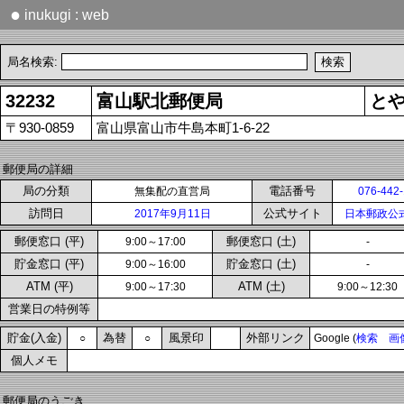
●
inukugi : web
局名検索:
32232
富山駅北郵便局
と
〒930-0859
富山県富山市牛島本町1-6-22
郵便局の詳細
局の分類
電話番号
無集配の直営局
076-442
訪問日
公式サイト
2017年9月11日
日本郵政公
郵便窓口 (平)
郵便窓口 (土)
9:00～17:00
-
貯金窓口 (平)
貯金窓口 (土)
9:00～16:00
-
ATM (平)
ATM (土)
9:00～17:30
9:00～12:30
営業日の特例等
貯金(入金)
為替
風景印
外部リンク
○
○
Google (
検索
画
個人メモ
郵便局のうごき