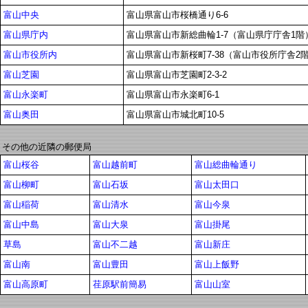
富山中央
富山県富山市桜橋通り6-6
富山県庁内
富山県富山市新総曲輪1-7（富山県庁庁舎1階
富山市役所内
富山県富山市新桜町7-38（富山市役所庁舎2
富山芝園
富山県富山市芝園町2-3-2
富山永楽町
富山県富山市永楽町6-1
富山奥田
富山県富山市城北町10-5
その他の近隣の郵便局
富山桜谷
富山越前町
富山総曲輪通り
富山柳町
富山石坂
富山太田口
富山稲荷
富山清水
富山今泉
富山中島
富山大泉
富山掛尾
草島
富山不二越
富山新庄
富山南
富山豊田
富山上飯野
富山高原町
荏原駅前簡易
富山山室