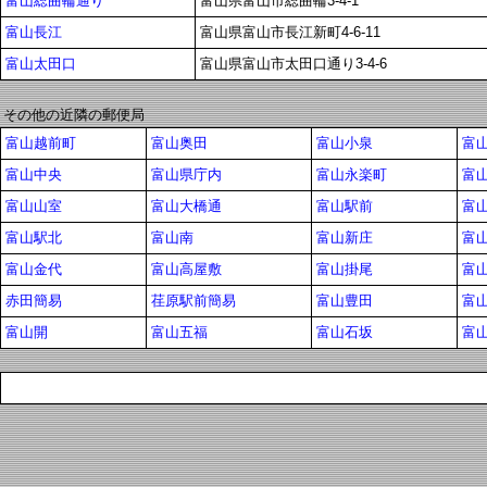
富山総曲輪通り
富山県富山市総曲輪3-4-1
富山長江
富山県富山市長江新町4-6-11
富山太田口
富山県富山市太田口通り3-4-6
その他の近隣の郵便局
富山越前町
富山奥田
富山小泉
富
富山中央
富山県庁内
富山永楽町
富
富山山室
富山大橋通
富山駅前
富
富山駅北
富山南
富山新庄
富
富山金代
富山高屋敷
富山掛尾
富
赤田簡易
荏原駅前簡易
富山豊田
富
富山開
富山五福
富山石坂
富