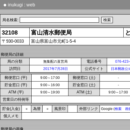
●
inukugi : web
局名検索:
32108
富山清水郵便局
〒930-0033
富山県富山市元町1-5-4
郵便局の詳細
局の分類
電話番号
無集配の直営局
076-423
訪問日
公式サイト
2017年7月28日
日本郵政公
郵便窓口 (平)
郵便窓口 (土)
9:00～17:00
-
貯金窓口 (平)
貯金窓口 (土)
9:00～16:00
-
ATM (平)
ATM (土)
9:00～19:00
9:00～17:00
営業日の特例等
貯金(入金)
為替
風景印
外部リンク
○
○
Google (
検索
画
個人メモ
郵便局の画像