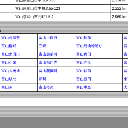
富山県富山市中市1-3-53
2.354 km
富山県富山市中川原65-123
2.222 km
富山県富山市元町1-5-4
2.969 km
局
富山高屋敷
富山上飯野
富山稲荷
富
富山柳町
三郷
富山総曲輪通り
富
富山太田口
富山越前町
富山奥田
富
富山小泉
富山県庁内
富山赤江
富
富山大橋通
富山花園町
富山駅前
富
富山駅北
新川
富山豊田
東
富山南
富山今泉
富山中島
大