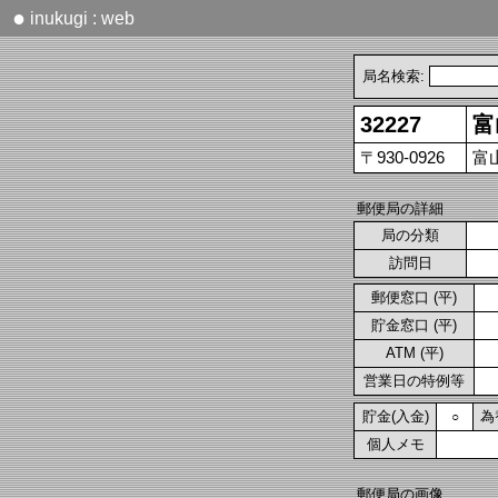
●
inukugi : web
局名検索:
32227
富
〒930-0926
富
郵便局の詳細
局の分類
訪問日
郵便窓口 (平)
貯金窓口 (平)
ATM (平)
営業日の特例等
貯金(入金)
為
○
個人メモ
郵便局の画像