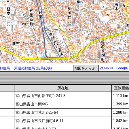
郵便局
周辺の郵便局 (訪局反映)
地図をえらぶ
ZENRIN
Google
所在地
直線距離
富山県富山市向新庄町1-241-3
1.110 km
富山県富山市開446
1.399 km
富山県富山市荒川2-25-64
1.298 km
富山県富山市長江新町4-6-11
1.842 km