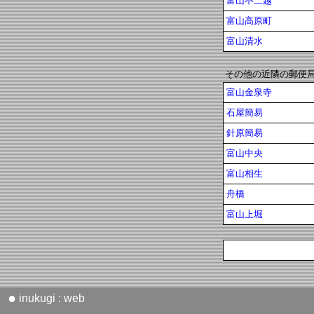
富山不二越
富山高原町
富山清水
その他の近隣の郵便
富山金泉寺
石屋簡易
針原簡易
富山中央
富山相生
舟橋
富山上堀
●
inukugi : web