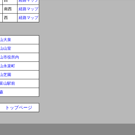
西
経路マップ
南西
経路マップ
西
経路マップ
山大泉
山山室
山市役所内
山永楽町
山芝園
富山駅前
森
トップページ