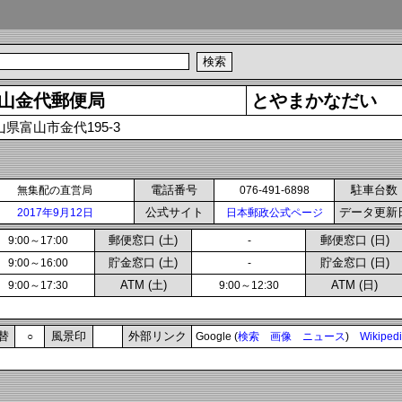
山金代郵便局
とやまかなだい
山県富山市金代195-3
電話番号
駐車台数
無集配の直営局
076-491-6898
公式サイト
データ更新
2017年9月12日
日本郵政公式ページ
郵便窓口 (土)
郵便窓口 (日)
9:00～17:00
-
貯金窓口 (土)
貯金窓口 (日)
9:00～16:00
-
ATM (土)
ATM (日)
9:00～17:30
9:00～12:30
替
風景印
外部リンク
○
Google (
検索
画像
ニュース
)
Wikiped