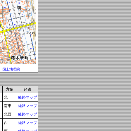
国土地理院
方角
経路
北
経路マップ
南東
経路マップ
北西
経路マップ
西
経路マップ