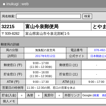
●
inukugi : web
局名検索:
32215
富山今泉郵便局
とや
〒939-8282
富山県富山市今泉北部町1-5
郵便局の詳細
局の分類
電話番号
無集配の直営局
076-492
訪問日
公式サイト
2017年9月12日
日本郵政公
9:00～17:00
郵便窓口 (平)
郵便窓口 (土)
-
(11:30～12:30休)
9:00～16:00
貯金窓口 (平)
貯金窓口 (土)
-
(11:30～12:30休)
ATM (平)
ATM (土)
9:00～17:30
9:00～17:00
営業日の特例等
11:30～12:30の間、窓口の営業を休止
貯金(入金)
為替
風景印
外部リンク
○
○
○
Google (
検索
画
個人メモ