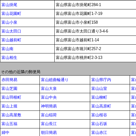
富山掛尾
富山県富山市掛尾町284-1
富山花園町
富山県富山市花園町1-7-19
富山小泉
富山県富山市小泉町158
富山太田口
富山県富山市太田口通り3-4-6
富山越前町
富山県富山市越前町1-14
富山南
富山県富山市堀川町257-2
富山相生
富山県富山市桃井町2-3-13
その他の近隣の郵便局
赤田簡易
富山総曲輪通り
富山県庁内
富
富山芝園
富山大泉
富山山室
富
富山羽根町
富山中央
富山柳町
富
富山上堀
神明簡易
富山高原町
富
富山高屋敷
富山稲荷
富山桜谷
富
富山五福
富山長江
富山石坂
富
婦中
朝日簡易
富山赤江
富