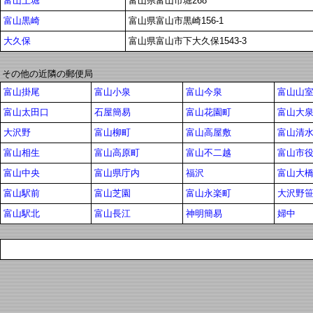
富山上堀
富山県富山市堀268
富山黒崎
富山県富山市黒崎156-1
大久保
富山県富山市下大久保1543-3
その他の近隣の郵便局
富山掛尾
富山小泉
富山今泉
富山山
富山太田口
石屋簡易
富山花園町
富山大
大沢野
富山柳町
富山高屋敷
富山清
富山相生
富山高原町
富山不二越
富山市
富山中央
富山県庁内
福沢
富山大
富山駅前
富山芝園
富山永楽町
大沢野
富山駅北
富山長江
神明簡易
婦中