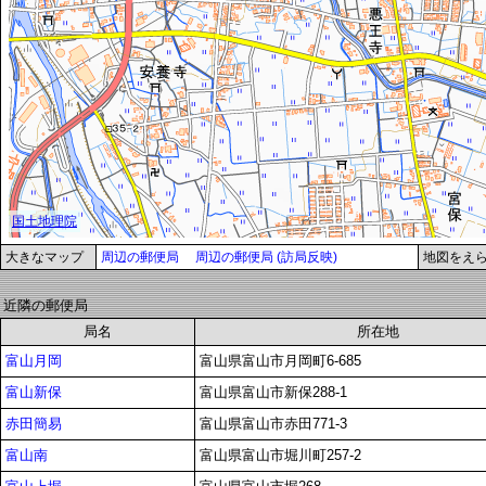
大きなマップ
周辺の郵便局
周辺の郵便局 (訪局反映)
地図をえ
近隣の郵便局
局名
所在地
富山月岡
富山県富山市月岡町6-685
富山新保
富山県富山市新保288-1
赤田簡易
富山県富山市赤田771-3
富山南
富山県富山市堀川町257-2