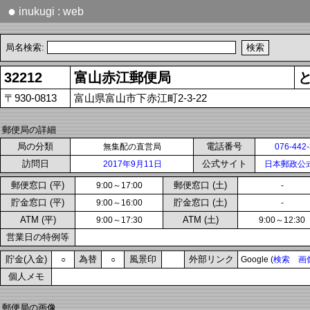
●
inukugi : web
局名検索:
32212
富山赤江郵便局
〒930-0813
富山県富山市下赤江町2-3-22
郵便局の詳細
局の分類
電話番号
無集配の直営局
076-442
訪問日
公式サイト
2017年9月11日
日本郵政公
郵便窓口 (平)
郵便窓口 (土)
9:00～17:00
-
貯金窓口 (平)
貯金窓口 (土)
9:00～16:00
-
ATM (平)
ATM (土)
9:00～17:30
9:00～12:30
営業日の特例等
貯金(入金)
為替
風景印
外部リンク
○
○
Google (
検索
画
個人メモ
郵便局の画像