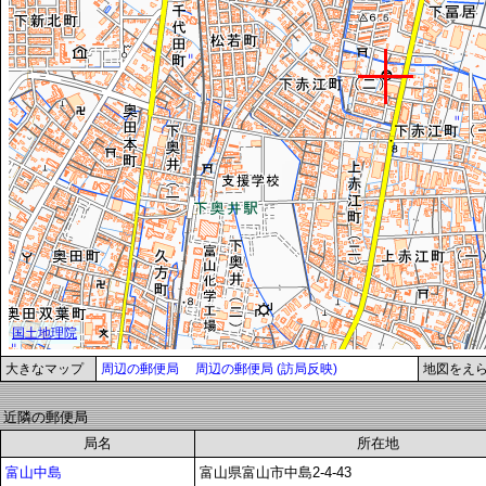
大きなマップ
周辺の郵便局
周辺の郵便局 (訪局反映)
地図をえ
近隣の郵便局
局名
所在地
富山中島
富山県富山市中島2-4-43