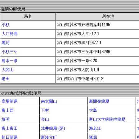
近隣の郵便局
局名
所在地
小杉
富山県射水市戸破若葉町1195
大江簡易
富山県射水市大江212-1
黒河
富山県射水市黒河2677-1
小杉三ケ
富山県射水市三ケ本中町3286
射水一条
富山県射水市一条6-20
太閤山
富山県射水市太閤山1-9
老田
富山県富山市中老田301-2
その他の近隣の郵便局
高場簡易
南太閤山
新開発簡易
富山西
下村
大島
堀岡
金山
富山大学病院内簡易
富山富田
浅井簡易 (閉)
海老江
朝日簡易
新湊立町
塚原