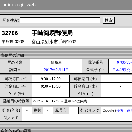
●
inukugi : web
局名検索:
32786
手崎簡易郵便局
〒939-0306
富山県射水市手崎1002
郵便局の詳細
局の分類
電話番号
簡易局
0766-55
訪問日
公式サイト
2017年9月11日
日本郵政公
郵便窓口 (平)
郵便窓口 (土)
9:00～17:00
-
貯金窓口 (平)
貯金窓口 (土)
9:00～16:00
-
ATM (平)
ATM (土)
-
-
営業日の特例等
8/15～16、12/31～翌年1/3は休業
貯金(入金)
為替
風景印
外部リンク
○
○
Google (
検索
画
個人メモ
自治体名称の変遷