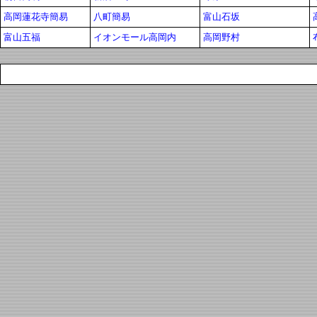
高岡蓮花寺簡易
八町簡易
富山石坂
富山五福
イオンモール高岡内
高岡野村