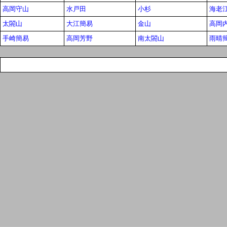
高岡守山
水戸田
小杉
海老
太閤山
大江簡易
金山
高岡
手崎簡易
高岡芳野
南太閤山
雨晴