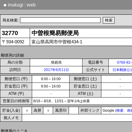
●
inukugi : web
局名検索:
32770
中曽根簡易郵便局
〒934-0092
富山県高岡市中曽根434-1
郵便局の詳細
局の分類
電話番号
簡易局
0766-82
訪問日
公式サイト
2017年9月11日
日本郵政公
郵便窓口 (平)
郵便窓口 (土)
9:00～16:00
-
貯金窓口 (平)
貯金窓口 (土)
9:00～16:00
-
ATM (平)
ATM (土)
-
-
営業日の特例等
8/16～8/18、12/31～翌年1/4は休業
貯金(入金)
為替
風景印
外部リンク
○
○
Google (
検索
画
個人メモ
郵便局のうごき