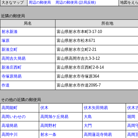
大きなマップ
周辺の郵便局
周辺の郵便局 (訪局反映)
地図をえ
近隣の郵便局
局名
所在地
射水新湊
富山県射水市本町3-17-10
塚原
富山県射水市松木671
新湊立町
富山県射水市立町2-21
高岡吉久簡易
富山県高岡市吉久3-3-12
新湊庄西町
富山県射水市庄西町2-8-14
寺塚原簡易
富山県射水市寺塚原364
作道
富山県射水市作道2095-7
その他の近隣の郵便局
高岡能町
伏木
伏木矢田簡易
伏木
高岡いわせの
高岡旭ケ丘簡易
大島
堀岡
高場簡易
高岡野村
大門
高岡
高岡中川
射水一条
高岡蓮花寺簡易
高岡