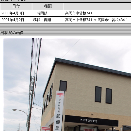
日付
種類
2000年4月3日
一時閉鎖
高岡市中曾根741
2001年4月2日
移転・再開
高岡市中曾根741 ⇒ 高岡市中曽根434-1
郵便局の画像