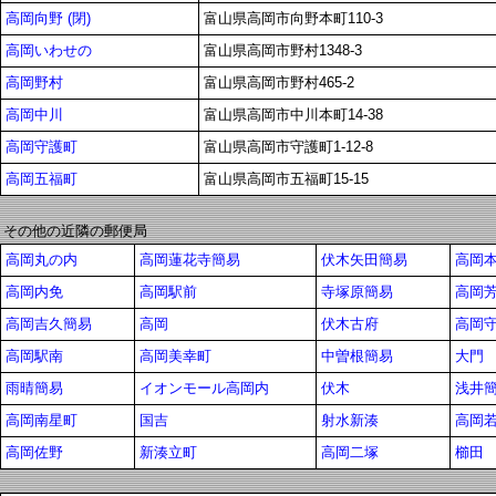
高岡向野 (閉)
富山県高岡市向野本町110-3
高岡いわせの
富山県高岡市野村1348-3
高岡野村
富山県高岡市野村465-2
高岡中川
富山県高岡市中川本町14-38
高岡守護町
富山県高岡市守護町1-12-8
高岡五福町
富山県高岡市五福町15-15
その他の近隣の郵便局
高岡丸の内
高岡蓮花寺簡易
伏木矢田簡易
高岡
高岡内免
高岡駅前
寺塚原簡易
高岡
高岡吉久簡易
高岡
伏木古府
高岡
高岡駅南
高岡美幸町
中曽根簡易
大門
雨晴簡易
イオンモール高岡内
伏木
浅井簡
高岡南星町
国吉
射水新湊
高岡
高岡佐野
新湊立町
高岡二塚
櫛田