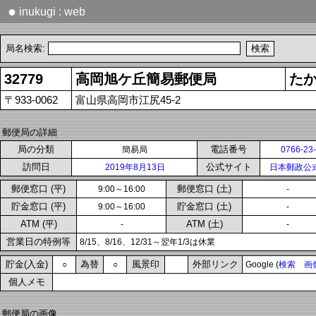
●
inukugi : web
局名検索:
32779
高岡旭ケ丘簡易郵便局
た
〒933-0062
富山県高岡市江尻45-2
郵便局の詳細
局の分類
電話番号
簡易局
0766-23
訪問日
公式サイト
2019年8月13日
日本郵政公
郵便窓口 (平)
郵便窓口 (土)
9:00～16:00
-
貯金窓口 (平)
貯金窓口 (土)
9:00～16:00
-
ATM (平)
ATM (土)
-
-
営業日の特例等
8/15、8/16、12/31～翌年1/3は休業
貯金(入金)
為替
風景印
外部リンク
○
○
Google (
検索
画
個人メモ
郵便局の画像