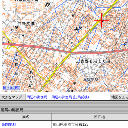
大きなマップ
周辺の郵便局
周辺の郵便局 (訪局反映)
地図をえ
近隣の郵便局
局名
所在地
高岡能町
富山県高岡市荻布123