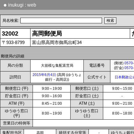
●
inukugi : web
局名検索:
32002
高岡郵便局
〒933-8799
富山県高岡市御馬出町34
郵便局の詳細
(郵便)
0570-
局の分類
電話番号
大規模な集配直営局
(貯金)
0570-
2015年6月4日
(高岡 (ゆうちょ
訪問日
公式サイト
日本郵政公
銀行・高岡店))
郵便窓口 (平)
郵便窓口 (土)
9:00～19:00
9:00～15:00
貯金窓口 (平)
貯金窓口 (土)
9:00～16:00
-
ATM (平)
ATM (土)
8:45～21:00
9:00～21:00
ゆうゆう窓口
ゆうゆう窓口
8:00～19:00
8:00～18:00
(平)
(土)
営業日の特例等
集配担当区
統括する分室等
ゆうちょ銀
高岡
-