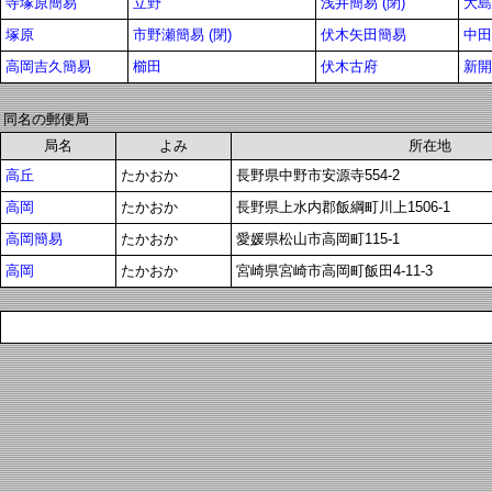
寺塚原簡易
立野
浅井簡易 (閉)
大島
塚原
市野瀬簡易 (閉)
伏木矢田簡易
中田
高岡吉久簡易
櫛田
伏木古府
新開
同名の郵便局
局名
よみ
所在地
高丘
たかおか
長野県中野市安源寺554-2
高岡
たかおか
長野県上水内郡飯綱町川上1506-1
高岡簡易
たかおか
愛媛県松山市高岡町115-1
高岡
たかおか
宮崎県宮崎市高岡町飯田4-11-3