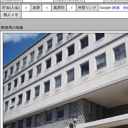
貯金(入金)
為替
風景印
外部リンク
○
○
○
Google (
検索
画
個人メモ
郵便局の画像