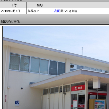
日付
種類
2016年3月7日
集配廃止
高岡
局へ引き継ぎ
郵便局の画像