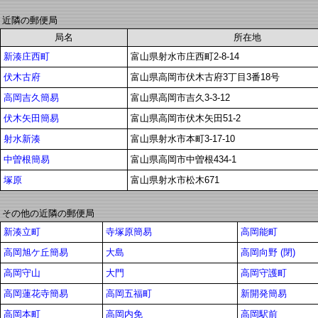
近隣の郵便局
局名
所在地
新湊庄西町
富山県射水市庄西町2-8-14
伏木古府
富山県高岡市伏木古府3丁目3番18号
高岡吉久簡易
富山県高岡市吉久3-3-12
伏木矢田簡易
富山県高岡市伏木矢田51-2
射水新湊
富山県射水市本町3-17-10
中曽根簡易
富山県高岡市中曽根434-1
塚原
富山県射水市松木671
その他の近隣の郵便局
新湊立町
寺塚原簡易
高岡能町
高岡旭ケ丘簡易
大島
高岡向野 (閉)
高岡守山
大門
高岡守護町
高岡蓮花寺簡易
高岡五福町
新開発簡易
高岡本町
高岡内免
高岡駅前