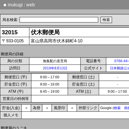
●
inukugi : web
局名検索:
32015
伏木郵便局
〒933-0105
富山県高岡市伏木錦町4-10
郵便局の詳細
局の分類
電話番号
無集配の直営局
0766-44
訪問日
公式サイト
2019年8月13日
日本郵政公
郵便窓口 (平)
郵便窓口 (土)
9:00～17:00
-
貯金窓口 (平)
貯金窓口 (土)
9:00～16:00
-
ATM (平)
ATM (土)
8:45～19:00
9:00～17:00
営業日の特例等
貯金(入金)
為替
風景印
外部リンク
○
○
○
Google (
検索
画
個人メモ
郵便局のうごき