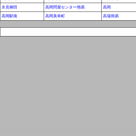
氷見柳田
高岡問屋センター簡易
高岡
高岡駅南
高岡美幸町
高場簡易