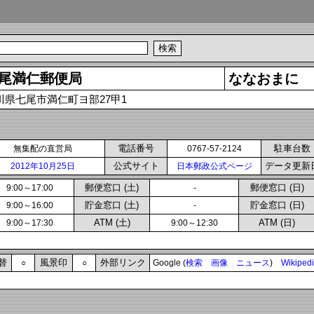
尾満仁郵便局
ななおまに
川県七尾市満仁町ヨ部27甲1
電話番号
駐車台数
無集配の直営局
0767-57-2124
公式サイト
データ更新
2012年10月25日
日本郵政公式ページ
郵便窓口 (土)
郵便窓口 (日)
9:00～17:00
-
貯金窓口 (土)
貯金窓口 (日)
9:00～16:00
-
ATM (土)
ATM (日)
9:00～17:30
9:00～12:30
替
風景印
外部リンク
○
○
Google (
検索
画像
ニュース
)
Wikiped