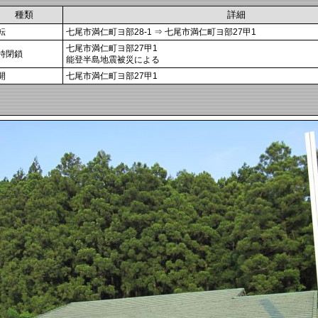
種類
詳細
転
七尾市満仁町ヨ部28-1 ⇒ 七尾市満仁町ヨ部27甲1
七尾市満仁町ヨ部27甲1
時閉鎖
能登半島地震被災による
開
七尾市満仁町ヨ部27甲1