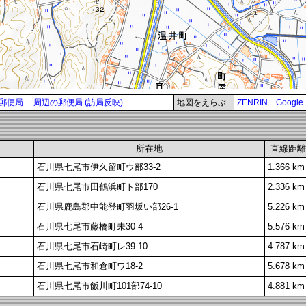
郵便局
周辺の郵便局 (訪局反映)
地図をえらぶ
ZENRIN
Google
所在地
直線距離
石川県七尾市伊久留町ウ部33-2
1.366 km
石川県七尾市田鶴浜町ト部170
2.336 km
石川県鹿島郡中能登町羽坂い部26-1
5.226 km
石川県七尾市藤橋町未30-4
5.576 km
石川県七尾市石崎町レ39-10
4.787 km
石川県七尾市和倉町ワ18-2
5.678 km
石川県七尾市飯川町101部74-10
4.881 km