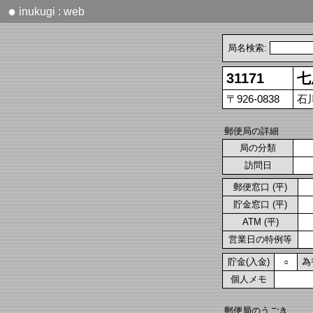
●
inukugi : web
局名検索:
31171
七
〒926-0838
石
郵便局の詳細
局の分類
訪問日
郵便窓口 (平)
貯金窓口 (平)
ATM (平)
営業日の特例等
貯金(入金)
為
○
個人メモ
郵便局のうごき