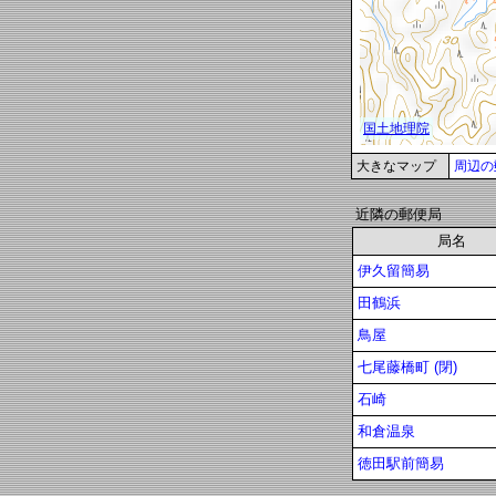
大きなマップ
周辺の
近隣の郵便局
局名
伊久留簡易
田鶴浜
鳥屋
七尾藤橋町 (閉)
石崎
和倉温泉
徳田駅前簡易