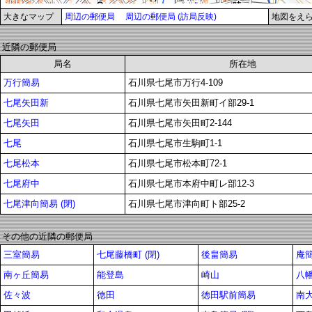
大きなマップ
周辺の郵便局
周辺の郵便局 (訪局反映)
地図をえ
近隣の郵便局
局名
所在地
万行簡易
石川県七尾市万行4-109
七尾矢田新
石川県七尾市矢田新町イ部29-1
七尾矢田
石川県七尾市矢田町2-144
七尾
石川県七尾市生駒町1-1
七尾松本
石川県七尾市松本町72-1
七尾府中
石川県七尾市本府中町レ部12-3
七尾津向簡易 (閉)
石川県七尾市津向町ト部25-2
その他の近隣の郵便局
三室簡易
七尾藤橋町 (閉)
後畠簡易
庵
南ヶ丘簡易
能登島
崎山
八
佐々波
徳田
徳田駅前簡易
南