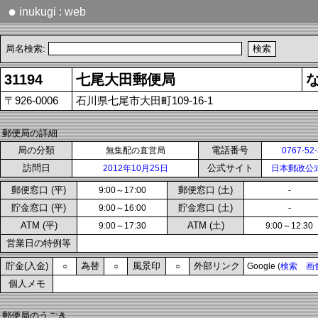
●
inukugi : web
局名検索:
31194
七尾大田郵便局
〒926-0006
石川県七尾市大田町109-16-1
郵便局の詳細
局の分類
電話番号
無集配の直営局
0767-52
訪問日
公式サイト
2012年10月25日
日本郵政公
郵便窓口 (平)
郵便窓口 (土)
9:00～17:00
-
貯金窓口 (平)
貯金窓口 (土)
9:00～16:00
-
ATM (平)
ATM (土)
9:00～17:30
9:00～12:30
営業日の特例等
貯金(入金)
為替
風景印
外部リンク
○
○
○
Google (
検索
画
個人メモ
郵便局のうごき