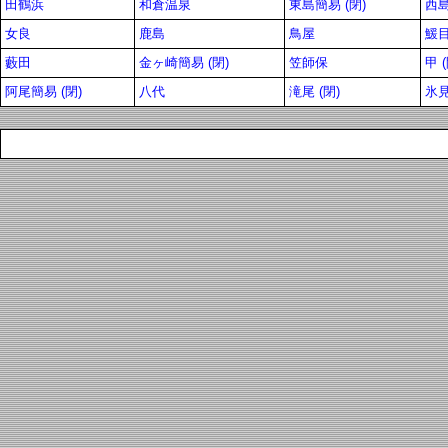
田鶴浜
和倉温泉
東島簡易 (閉)
西
女良
鹿島
鳥屋
鰀
藪田
金ヶ崎簡易 (閉)
笠師保
甲 (
阿尾簡易 (閉)
八代
滝尾 (閉)
氷見