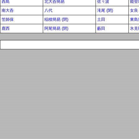
西島
北大呑簡易
佐々波
能登
南大呑
八代
滝尾 (閉)
女良
笠師保
稲積簡易 (閉)
土田
東島簡
鹿西
阿尾簡易 (閉)
藪田
氷見