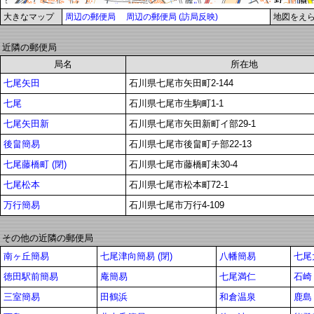
大きなマップ
周辺の郵便局
周辺の郵便局 (訪局反映)
地図をえ
近隣の郵便局
局名
所在地
七尾矢田
石川県七尾市矢田町2-144
七尾
石川県七尾市生駒町1-1
七尾矢田新
石川県七尾市矢田新町イ部29-1
後畠簡易
石川県七尾市後畠町チ部22-13
七尾藤橋町 (閉)
石川県七尾市藤橋町未30-4
七尾松本
石川県七尾市松本町72-1
万行簡易
石川県七尾市万行4-109
その他の近隣の郵便局
南ヶ丘簡易
七尾津向簡易 (閉)
八幡簡易
七尾
徳田駅前簡易
庵簡易
七尾満仁
石崎
三室簡易
田鶴浜
和倉温泉
鹿島