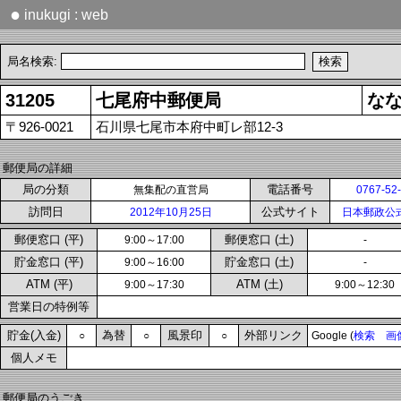
●
inukugi : web
局名検索:
31205
七尾府中郵便局
な
〒926-0021
石川県七尾市本府中町レ部12-3
郵便局の詳細
局の分類
電話番号
無集配の直営局
0767-52
訪問日
公式サイト
2012年10月25日
日本郵政公
郵便窓口 (平)
郵便窓口 (土)
9:00～17:00
-
貯金窓口 (平)
貯金窓口 (土)
9:00～16:00
-
ATM (平)
ATM (土)
9:00～17:30
9:00～12:30
営業日の特例等
貯金(入金)
為替
風景印
外部リンク
○
○
○
Google (
検索
画
個人メモ
郵便局のうごき