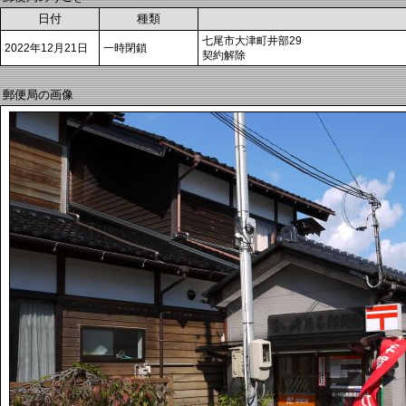
日付
種類
七尾市大津町井部29
2022年12月21日
一時閉鎖
契約解除
郵便局の画像