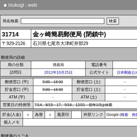
●
inukugi : web
局名検索:
31714
金ヶ崎簡易郵便局 (閉鎖中)
〒929-2126
石川県七尾市大津町井部29
郵便局の詳細
局の分類
電話番号
簡易局
訪問日
公式サイト
2012年10月25日
日本郵政公
郵便窓口 (平)
郵便窓口 (土)
9:00～16:00
-
貯金窓口 (平)
貯金窓口 (土)
9:00～16:00
-
ATM (平)
ATM (土)
-
-
営業日の特例等
7/14、8/15～17、9/16、12/31～翌年1/3は休業
貯金(入金)
為替
風景印
外部リンク
○
○
Google (
検索
画
個人メモ
郵便局のうごき