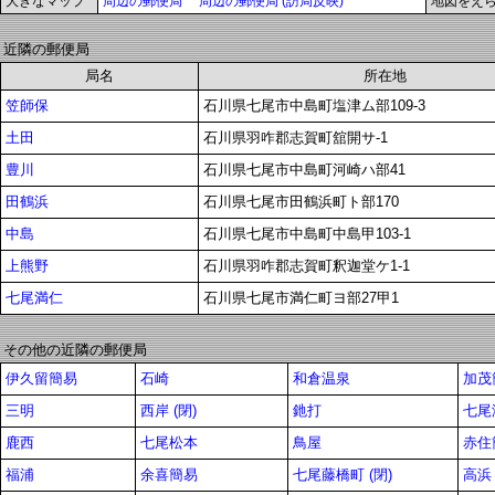
大きなマップ
周辺の郵便局
周辺の郵便局 (訪局反映)
地図をえ
近隣の郵便局
局名
所在地
笠師保
石川県七尾市中島町塩津ム部109-3
土田
石川県羽咋郡志賀町舘開サ-1
豊川
石川県七尾市中島町河崎ハ部41
田鶴浜
石川県七尾市田鶴浜町ト部170
中島
石川県七尾市中島町中島甲103-1
上熊野
石川県羽咋郡志賀町釈迦堂ケ1-1
七尾満仁
石川県七尾市満仁町ヨ部27甲1
その他の近隣の郵便局
伊久留簡易
石崎
和倉温泉
加茂簡
三明
西岸 (閉)
釶打
七尾
鹿西
七尾松本
鳥屋
赤住
福浦
余喜簡易
七尾藤橋町 (閉)
高浜