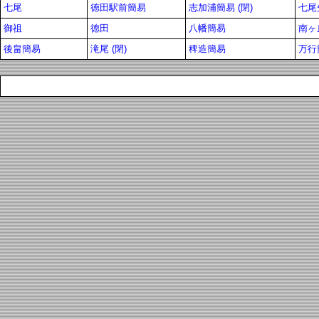
七尾
徳田駅前簡易
志加浦簡易 (閉)
七尾
御祖
徳田
八幡簡易
南ヶ
後畠簡易
滝尾 (閉)
稗造簡易
万行