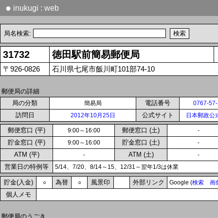
●
inukugi : web
局名検索:
31732
徳田駅前簡易郵便局
〒926-0826
石川県七尾市飯川町101部74-10
郵便局の詳細
局の分類
電話番号
簡易局
0767-57
訪問日
公式サイト
2012年10月25日
日本郵政公
郵便窓口 (平)
郵便窓口 (土)
9:00～16:00
-
貯金窓口 (平)
貯金窓口 (土)
9:00～16:00
-
ATM (平)
ATM (土)
-
-
営業日の特例等
5/14、7/20、8/14～15、12/31～翌年1/3は休業
貯金(入金)
為替
風景印
外部リンク
○
○
Google (
検索
画
個人メモ
郵便局のうごき