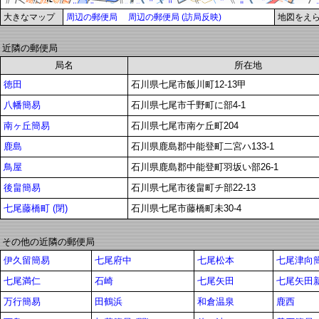
大きなマップ
周辺の郵便局
周辺の郵便局 (訪局反映)
地図をえ
近隣の郵便局
局名
所在地
徳田
石川県七尾市飯川町12-13甲
八幡簡易
石川県七尾市千野町に部4-1
南ヶ丘簡易
石川県七尾市南ケ丘町204
鹿島
石川県鹿島郡中能登町二宮ハ133-1
鳥屋
石川県鹿島郡中能登町羽坂い部26-1
後畠簡易
石川県七尾市後畠町チ部22-13
七尾藤橋町 (閉)
石川県七尾市藤橋町未30-4
その他の近隣の郵便局
伊久留簡易
七尾府中
七尾松本
七尾津向簡
七尾満仁
石崎
七尾矢田
七尾矢田
万行簡易
田鶴浜
和倉温泉
鹿西