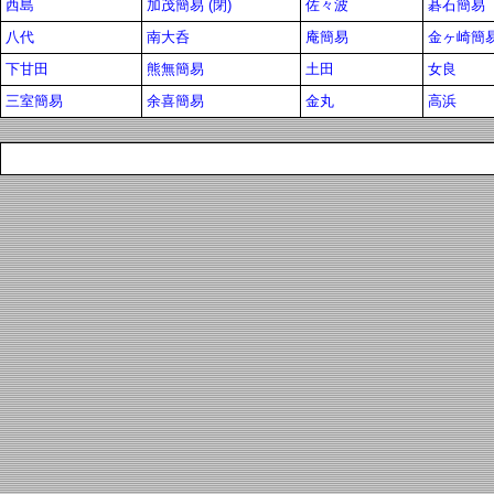
西島
加茂簡易 (閉)
佐々波
碁石簡易
八代
南大呑
庵簡易
金ヶ崎簡易 
下甘田
熊無簡易
土田
女良
三室簡易
余喜簡易
金丸
高浜