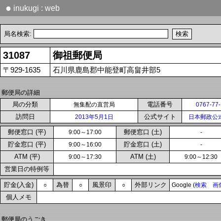
●
inukugi : web
局名検索:
31087
御祖郵便局
〒929-1635
石川県鹿島郡中能登町高畠井部5
郵便局の詳細
局の分類
電話番号
無集配の直営局
0767-77
訪問日
公式サイト
2013年5月1日
日本郵政公
郵便窓口 (平)
郵便窓口 (土)
9:00～17:00
-
貯金窓口 (平)
貯金窓口 (土)
9:00～16:00
-
ATM (平)
ATM (土)
9:00～17:30
9:00～12:30
営業日の特例等
貯金(入金)
為替
風景印
外部リンク
○
○
○
Google (
検索
画
個人メモ
郵便局のうごき