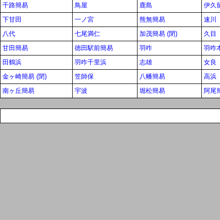
千路簡易
鳥屋
鹿島
伊久
下甘田
一ノ宮
熊無簡易
速川
八代
七尾満仁
加茂簡易 (閉)
久目
甘田簡易
徳田駅前簡易
羽咋
羽咋
田鶴浜
羽咋千里浜
志雄
女良
金ヶ崎簡易 (閉)
笠師保
八幡簡易
高浜
南ヶ丘簡易
宇波
堀松簡易
阿尾簡