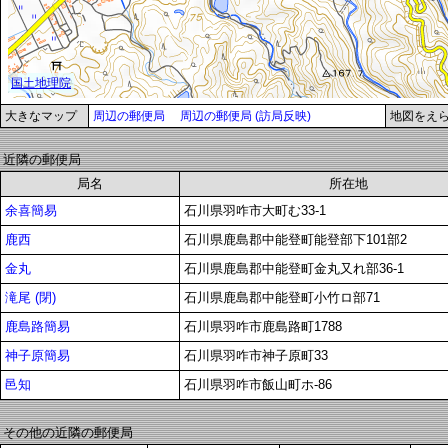
大きなマップ
周辺の郵便局
周辺の郵便局 (訪局反映)
地図をえ
近隣の郵便局
局名
所在地
余喜簡易
石川県羽咋市大町む33-1
鹿西
石川県鹿島郡中能登町能登部下101部2
金丸
石川県鹿島郡中能登町金丸又れ部36-1
滝尾 (閉)
石川県鹿島郡中能登町小竹ロ部71
鹿島路簡易
石川県羽咋市鹿島路町1788
神子原簡易
石川県羽咋市神子原町33
邑知
石川県羽咋市飯山町ホ-86
その他の近隣の郵便局