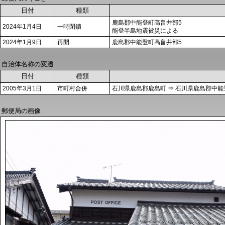
日付
種類
鹿島郡中能登町高畠井部5
2024年1月4日
一時閉鎖
能登半島地震被災による
2024年1月9日
再開
鹿島郡中能登町高畠井部5
自治体名称の変遷
日付
種類
2005年3月1日
市町村合併
石川県鹿島郡鹿島町 ⇒ 石川県鹿島郡中能
郵便局の画像