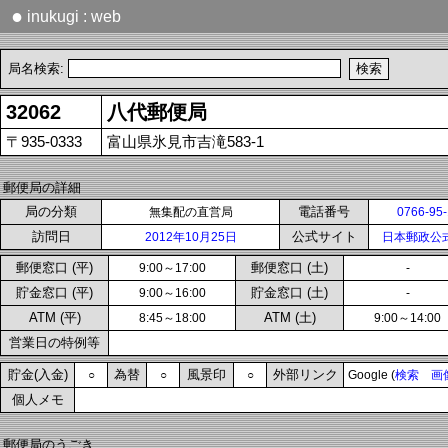
●
inukugi : web
局名検索:
32062
八代郵便局
〒935-0333
富山県氷見市吉滝583-1
郵便局の詳細
局の分類
電話番号
無集配の直営局
0766-95
訪問日
公式サイト
2012年10月25日
日本郵政公
郵便窓口 (平)
郵便窓口 (土)
9:00～17:00
-
貯金窓口 (平)
貯金窓口 (土)
9:00～16:00
-
ATM (平)
ATM (土)
8:45～18:00
9:00～14:00
営業日の特例等
貯金(入金)
為替
風景印
外部リンク
○
○
○
Google (
検索
画
個人メモ
郵便局のうごき