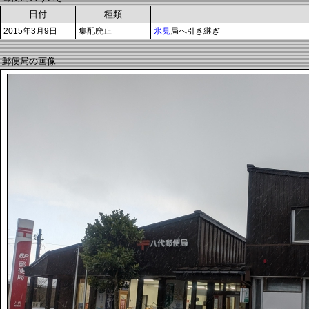
日付
種類
2015年3月9日
集配廃止
氷見
局へ引き継ぎ
郵便局の画像