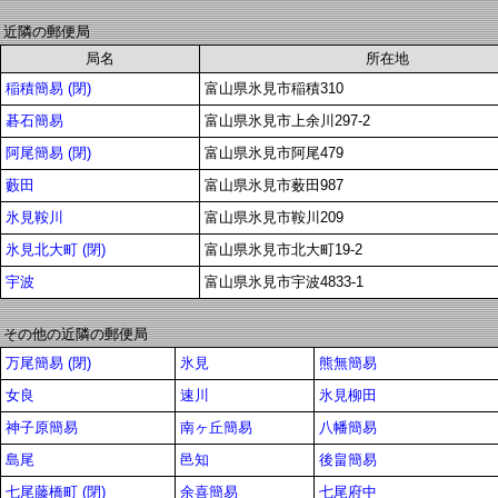
近隣の郵便局
局名
所在地
稲積簡易 (閉)
富山県氷見市稲積310
碁石簡易
富山県氷見市上余川297-2
阿尾簡易 (閉)
富山県氷見市阿尾479
藪田
富山県氷見市薮田987
氷見鞍川
富山県氷見市鞍川209
氷見北大町 (閉)
富山県氷見市北大町19-2
宇波
富山県氷見市宇波4833-1
その他の近隣の郵便局
万尾簡易 (閉)
氷見
熊無簡易
女良
速川
氷見柳田
神子原簡易
南ヶ丘簡易
八幡簡易
島尾
邑知
後畠簡易
七尾藤橋町 (閉)
余喜簡易
七尾府中