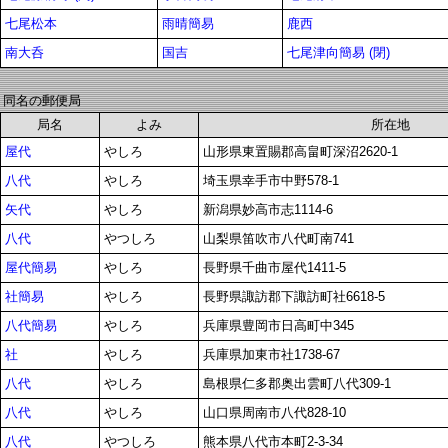
七尾松本
雨晴簡易
鹿西
南大呑
国吉
七尾津向簡易 (閉)
同名の郵便局
局名
よみ
所在地
屋代
やしろ
山形県東置賜郡高畠町深沼2620-1
八代
やしろ
埼玉県幸手市中野578-1
矢代
やしろ
新潟県妙高市志1114-6
八代
やつしろ
山梨県笛吹市八代町南741
屋代簡易
やしろ
長野県千曲市屋代1411-5
社簡易
やしろ
長野県諏訪郡下諏訪町社6618-5
八代簡易
やしろ
兵庫県豊岡市日高町中345
社
やしろ
兵庫県加東市社1738-67
八代
やしろ
島根県仁多郡奥出雲町八代309-1
八代
やしろ
山口県周南市八代828-10
八代
やつしろ
熊本県八代市本町2-3-34