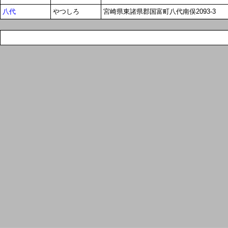
八代
やつしろ
宮崎県東諸県郡国富町八代南俣2093-3