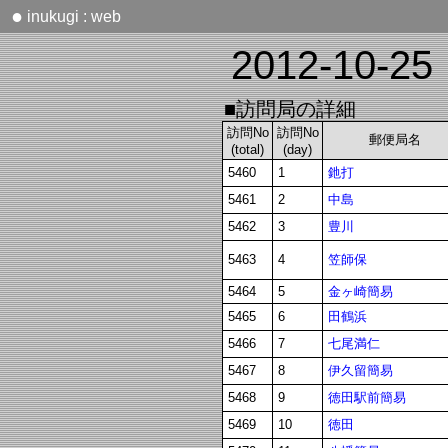
●
inukugi : web
2012-10-25
■訪問局の詳細
訪問No
訪問No
郵便局名
(total)
(day)
釶打
5460
1
中島
5461
2
豊川
5462
3
笠師保
5463
4
金ヶ崎簡易
5464
5
田鶴浜
5465
6
七尾満仁
5466
7
伊久留簡易
5467
8
徳田駅前簡易
5468
9
徳田
5469
10