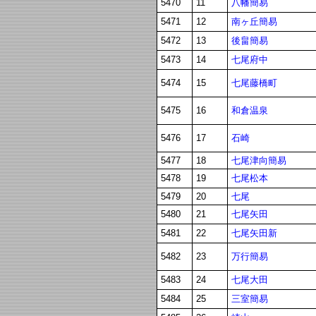
八幡簡易
5470
11
南ヶ丘簡易
5471
12
後畠簡易
5472
13
七尾府中
5473
14
七尾藤橋町
5474
15
和倉温泉
5475
16
石崎
5476
17
七尾津向簡易
5477
18
七尾松本
5478
19
七尾
5479
20
七尾矢田
5480
21
七尾矢田新
5481
22
万行簡易
5482
23
七尾大田
5483
24
三室簡易
5484
25