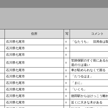
住所
写
コメント
石川県七尾市
○
「なたうち」 旧局舎は
石川県七尾市
○
石川県七尾市
○
笠師保駅のすぐ前にある
石川県七尾市
○
道のりは遠い
石川県七尾市
車が駐められなくて困る
○
石川県七尾市
○
「たつるはま」
石川県七尾市
○
「まに」
石川県七尾市
○
「いくろ」
石川県七尾市
○
徳田駅からはけっこう離
石川県七尾市
○
近くに大きな木がある