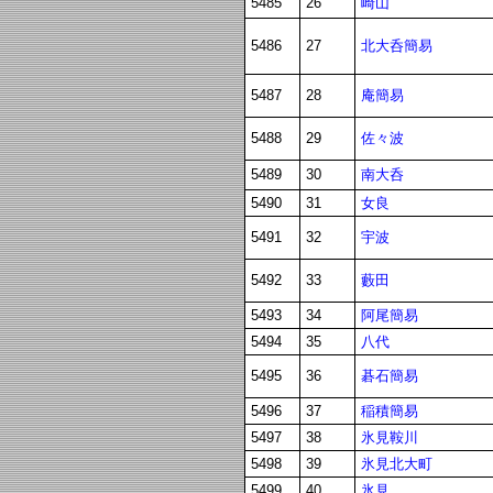
崎山
5485
26
北大呑簡易
5486
27
庵簡易
5487
28
佐々波
5488
29
南大呑
5489
30
女良
5490
31
宇波
5491
32
藪田
5492
33
阿尾簡易
5493
34
八代
5494
35
碁石簡易
5495
36
稲積簡易
5496
37
氷見鞍川
5497
38
氷見北大町
5498
39
氷見
5499
40