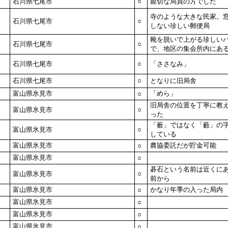
石川県七尾市
○
親切な局員の方でした
寺のような大きな民家。
石川県七尾市
○
しない珍しい郵便局
靴を脱いで上がる珍しい
石川県七尾市
○
で、地区の集会所内にあ
石川県七尾市
○
「ささなみ」
石川県七尾市
○
となりに旧局舎
富山県氷見市
「めら」
○
旧局舎の位置を丁寧に教
富山県氷見市
○
った
「薮」ではなく「藪」の
富山県氷見市
○
している
富山県氷見市
農協委託だが貯金可能
○
富山県氷見市
○
碁石という名前は近くに
富山県氷見市
○
前から
富山県氷見市
かなり年季の入った局内
○
富山県氷見市
○
富山県氷見市
○
富山県氷見市
○