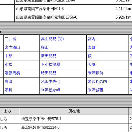
山形県東置賜郡高畠町入生田124-4
5.021 km
山形県南陽市高梨畑田591-6
4.112 km
山形県東置賜郡高畠町元和田1756-6
6.926 km
局
二井宿
高山簡易 (閉)
宮内
宮内漆山
窪田
梨郷
中郡
新田簡易
荻
小松
下小松簡易
大塚
湯原簡易
時田簡易
米沢駅前
豊田
米沢中央七
米沢丸の内
添川
米沢松が岬
米沢城西
よみ
所在地
しろ
埼玉県幸手市中野578-1
2
しろ
新潟県妙高市志1114-6
2