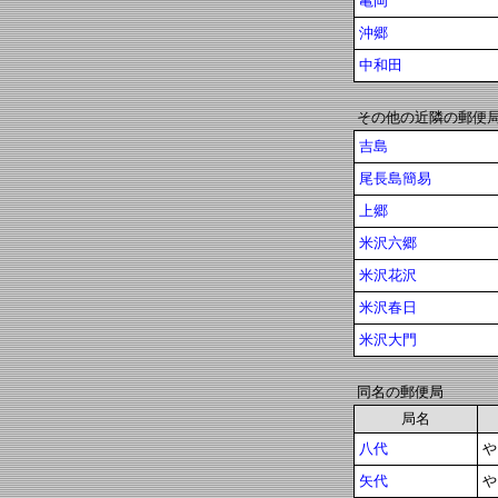
亀岡
沖郷
中和田
その他の近隣の郵便
吉島
尾長島簡易
上郷
米沢六郷
米沢花沢
米沢春日
米沢大門
同名の郵便局
局名
八代
や
矢代
や