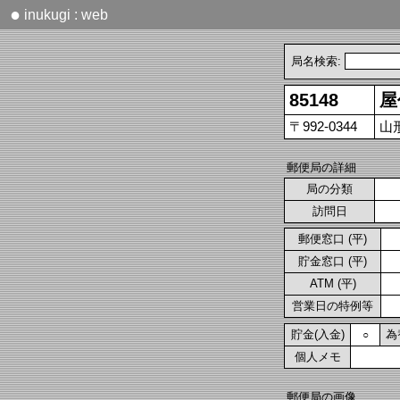
●
inukugi : web
局名検索:
85148
屋
〒992-0344
山
郵便局の詳細
局の分類
訪問日
郵便窓口 (平)
貯金窓口 (平)
ATM (平)
営業日の特例等
貯金(入金)
為
○
個人メモ
郵便局の画像