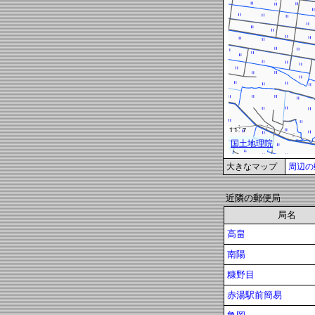
大きなマップ
周辺の
近隣の郵便局
局名
高畠
南陽
糠野目
赤湯駅前簡易