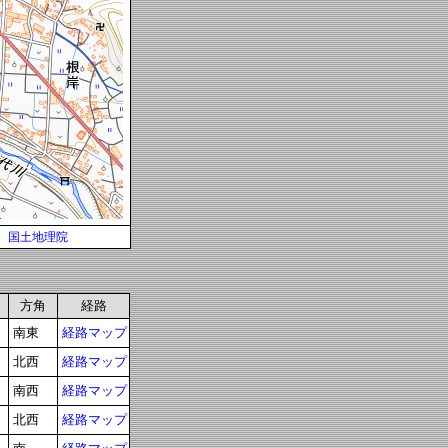
国土地理院
方角
経路
南東
経路マップ
北西
経路マップ
南西
経路マップ
北西
経路マップ