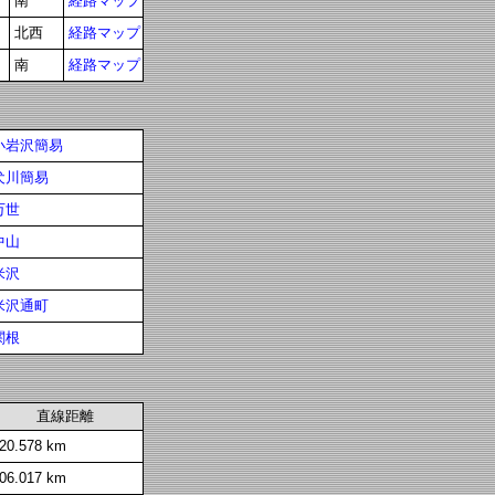
南
経路マップ
北西
経路マップ
南
経路マップ
小岩沢簡易
犬川簡易
万世
中山
米沢
米沢通町
関根
直線距離
20.578 km
06.017 km