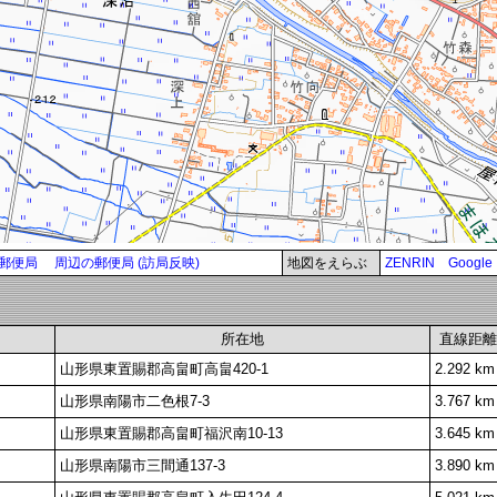
郵便局
周辺の郵便局 (訪局反映)
地図をえらぶ
ZENRIN
Google
所在地
直線距離
山形県東置賜郡高畠町高畠420-1
2.292 km
山形県南陽市二色根7-3
3.767 km
山形県東置賜郡高畠町福沢南10-13
3.645 km
山形県南陽市三間通137-3
3.890 km