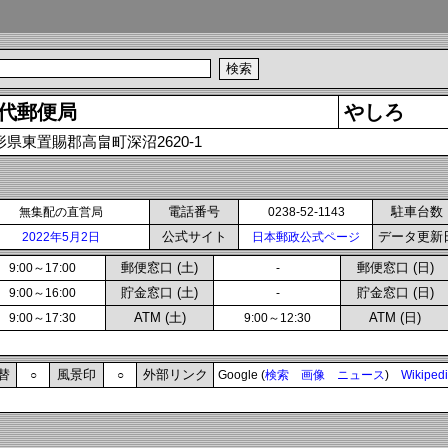
代郵便局
やしろ
形県東置賜郡高畠町深沼2620-1
電話番号
駐車台数
無集配の直営局
0238-52-1143
公式サイト
データ更新
2022年5月2日
日本郵政公式ページ
郵便窓口 (土)
郵便窓口 (日)
9:00～17:00
-
貯金窓口 (土)
貯金窓口 (日)
9:00～16:00
-
ATM (土)
ATM (日)
9:00～17:30
9:00～12:30
替
風景印
外部リンク
○
○
Google (
検索
画像
ニュース
)
Wikiped