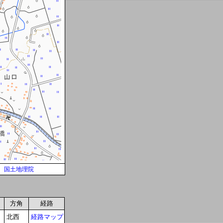
国土地理院
方角
経路
北西
経路マップ