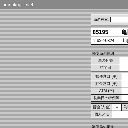
●
inukugi : web
局名検索:
85195
亀
〒992-0324
山
郵便局の詳細
局の分類
訪問日
郵便窓口 (平)
貯金窓口 (平)
ATM (平)
営業日の特例等
貯金(入金)
為
○
個人メモ
郵便局の画像