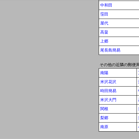
中和田
窪田
屋代
高畠
上郷
尾長島簡易
その他の近隣の郵便
南陽
米沢花沢
時田簡易
米沢大門
関根
梨郷
南原