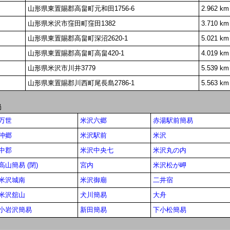
山形県東置賜郡高畠町元和田1756-6
2.962 km
山形県米沢市窪田町窪田1382
3.710 km
山形県東置賜郡高畠町深沼2620-1
5.021 km
山形県東置賜郡高畠町高畠420-1
4.019 km
山形県米沢市川井3779
5.539 km
山形県東置賜郡川西町尾長島2786-1
5.563 km
局
万世
米沢六郷
赤湯駅前簡易
沖郷
米沢駅前
米沢
中郡
米沢中央七
米沢丸の内
高山簡易 (閉)
宮内
米沢松が岬
米沢城南
米沢御廟
二井宿
米沢舘山
犬川簡易
大舟
小岩沢簡易
新田簡易
下小松簡易