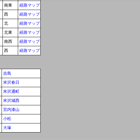
南東
経路マップ
西
経路マップ
北
経路マップ
北東
経路マップ
南西
経路マップ
西
経路マップ
吉島
米沢春日
米沢通町
米沢城西
宮内漆山
小松
大塚