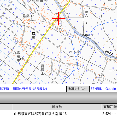
郵便局
周辺の郵便局 (訪局反映)
地図をえらぶ
ZENRIN
Google
所在地
直線距離
山形県東置賜郡高畠町福沢南10-13
2.424 km