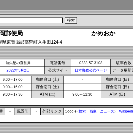
岡郵便局
かめおか
形県東置賜郡高畠町入生田124-4
電話番号
駐車台数
無集配の直営局
0238-57-3108
公式サイト
データ更新
2022年5月2日
日本郵政公式ページ
郵便窓口 (土)
郵便窓口 (日)
9:00～17:00
-
貯金窓口 (土)
貯金窓口 (日)
9:00～16:00
-
ATM (土)
ATM (日)
9:00～17:30
9:00～12:30
替
風景印
外部リンク
○
○
Google (
検索
画像
ニュース
)
Wikiped