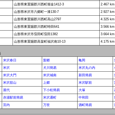
山形県東置賜郡川西町堀金1412-3
2.467 km
山形県米沢市六郷町一漆130-7
2.927 km
山形県東置賜郡川西町高山2797
4.325 km
山形県東置賜郡川西町時田641
3.566 km
山形県米沢市窪田町窪田1382
3.664 km
山形県東置賜郡高畠町福沢南10-13
4.175 km
局
米沢春日
梨郷
亀岡
米沢
犬川簡易
米沢丸の内
米沢大門
米沢城南
新田簡易
米沢舘山
上郷
米沢駅前
屋代
下小松簡易
大塚
赤湯駅前簡易
米沢通町
中和田
宮内
万世
酒町簡易