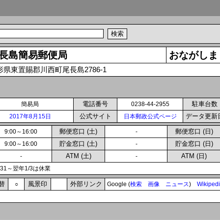
長島簡易郵便局
おながしま
形県東置賜郡川西町尾長島2786-1
電話番号
駐車台数
簡易局
0238-44-2955
公式サイト
データ更新
2017年8月15日
日本郵政公式ページ
郵便窓口 (土)
郵便窓口 (日)
9:00～16:00
-
貯金窓口 (土)
貯金窓口 (日)
9:00～16:00
-
ATM (土)
ATM (日)
-
-
2/31～翌年1/3は休業
替
風景印
外部リンク
○
Google (
検索
画像
ニュース
)
Wikiped