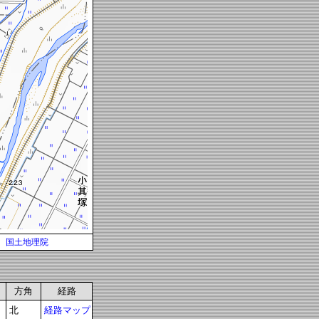
国土地理院
方角
経路
北
経路マップ