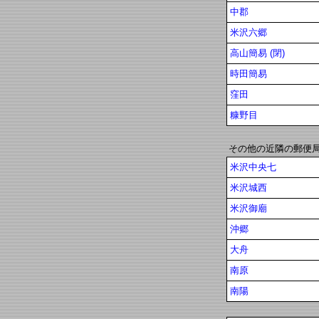
中郡
米沢六郷
高山簡易 (閉)
時田簡易
窪田
糠野目
その他の近隣の郵便
米沢中央七
米沢城西
米沢御廟
沖郷
大舟
南原
南陽