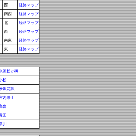
西
経路マップ
南西
経路マップ
北
経路マップ
西
経路マップ
南東
経路マップ
東
経路マップ
米沢松が岬
小松
米沢花沢
宮内漆山
高畠
豊田
添川