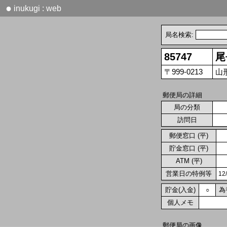
●
inukugi : web
局名検索:
85747
尾
〒999-0213
山
郵便局の詳細
局の分類
訪問日
郵便窓口 (平)
貯金窓口 (平)
ATM (平)
営業日の特例等
1
貯金(入金)
為
○
個人メモ
郵便局の画像