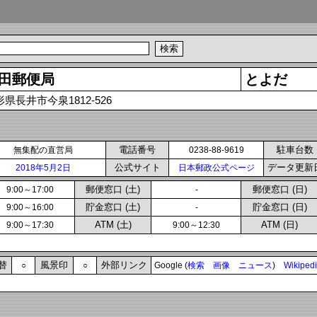
田郵便局
とよだ
県長井市今泉1812-526
電話番号
駐車台数
無集配の直営局
0238-88-9619
公式サイト
データ更新
2018年5月2日
日本郵政公式ページ
郵便窓口 (土)
郵便窓口 (日)
9:00～17:00
-
貯金窓口 (土)
貯金窓口 (日)
9:00～16:00
-
ATM (土)
ATM (日)
9:00～17:30
9:00～12:30
替
風景印
外部リンク
○
○
Google (
検索
画像
ニュース
)
Wikiped