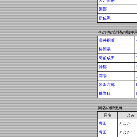
犬川簡易
梨郷
伊佐沢
その他の近隣の郵便
長井粡町
椿簡易
羽前成田
沖郷
南陽
米沢六郷
糠野目
同名の郵便局
局名
よみ
豊田
とよた
豊田
とよた