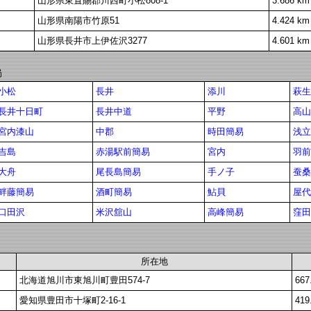
山形県東置賜郡川西町小松808-1
3.686 km
山形県南陽市竹原51
4.424 km
山形県長井市上伊佐沢3277
4.601 km
局
小松
長井
添川
萩生
長井十日町
長井中道
平野
高山
宮内漆山
中郡
時田簡易
浅立
吉島
赤湯駅前簡易
宮内
羽前
大舟
尾長島簡易
手ノ子
蚕桑
畔藤簡易
酒町簡易
鮎貝
屋代
口田沢
米沢舘山
高峰簡易
窪田
所在地
北海道旭川市東旭川町豊田574-7
667
愛知県豊田市十塚町2-16-1
419