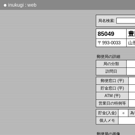
●
inukugi : web
局名検索:
85049
豊
〒993-0033
山形
郵便局の詳細
局の分類
訪問日
郵便窓口 (平)
貯金窓口 (平)
ATM (平)
営業日の特例等
貯金(入金)
為
○
個人メモ
郵便局の画像