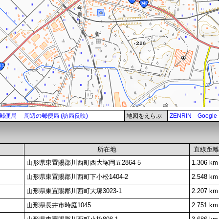
郵便局
周辺の郵便局 (訪局反映)
地図をえらぶ
ZENRIN
Google
所在地
直線距離
山形県東置賜郡川西町西大塚岡五2864-5
1.306 km
山形県東置賜郡川西町下小松1404-2
2.548 km
山形県東置賜郡川西町大塚3023-1
2.207 km
山形県長井市時庭1045
2.751 km