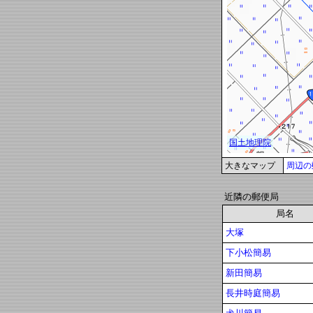
大きなマップ
周辺の
近隣の郵便局
局名
大塚
下小松簡易
新田簡易
長井時庭簡易