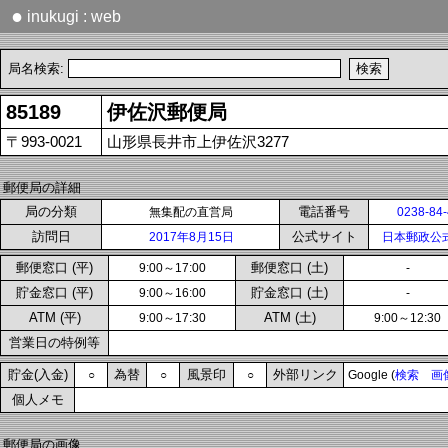
●
inukugi : web
局名検索:
85189
伊佐沢郵便局
〒993-0021
山形県長井市上伊佐沢3277
郵便局の詳細
局の分類
電話番号
無集配の直営局
0238-84
訪問日
公式サイト
2017年8月15日
日本郵政公
郵便窓口 (平)
郵便窓口 (土)
9:00～17:00
-
貯金窓口 (平)
貯金窓口 (土)
9:00～16:00
-
ATM (平)
ATM (土)
9:00～17:30
9:00～12:30
営業日の特例等
貯金(入金)
為替
風景印
外部リンク
○
○
○
Google (
検索
画
個人メモ
郵便局の画像