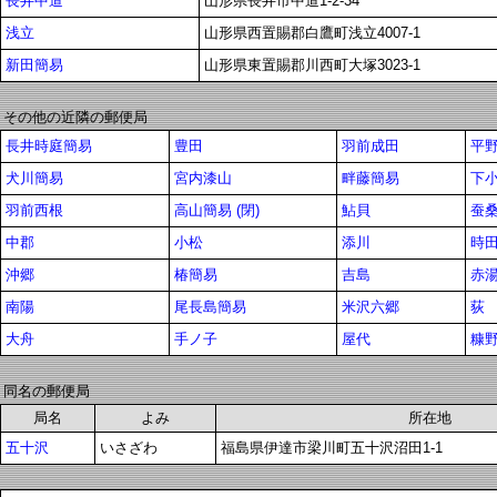
長井中道
山形県長井市中道1-2-34
浅立
山形県西置賜郡白鷹町浅立4007-1
新田簡易
山形県東置賜郡川西町大塚3023-1
その他の近隣の郵便局
長井時庭簡易
豊田
羽前成田
平
犬川簡易
宮内漆山
畔藤簡易
下
羽前西根
高山簡易 (閉)
鮎貝
蚕
中郡
小松
添川
時
沖郷
椿簡易
吉島
赤
南陽
尾長島簡易
米沢六郷
荻
大舟
手ノ子
屋代
糠
同名の郵便局
局名
よみ
所在地
五十沢
いさざわ
福島県伊達市梁川町五十沢沼田1-1