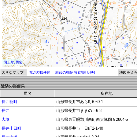
大きなマップ
周辺の郵便局
周辺の郵便局 (訪局反映)
地図をえ
近隣の郵便局
局名
所在地
長井粡町
山形県長井市あら町6-60-1
長井
山形県長井市ままの上6-8
大塚
山形県東置賜郡川西町西大塚岡五2864-5
長井十日町
山形県長井市十日町2-1-40