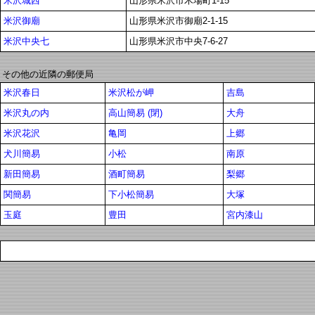
米沢城西
山形県米沢市木場町1-15
米沢御廟
山形県米沢市御廟2-1-15
米沢中央七
山形県米沢市中央7-6-27
その他の近隣の郵便局
米沢春日
米沢松が岬
吉島
米沢丸の内
高山簡易 (閉)
大舟
米沢花沢
亀岡
上郷
犬川簡易
小松
南原
新田簡易
酒町簡易
梨郷
関簡易
下小松簡易
大塚
玉庭
豊田
宮内漆山