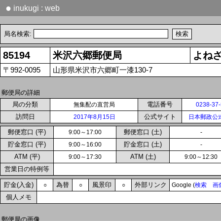
●
inukugi : web
局名検索:
85194
米沢六郷郵便局
よね
〒992-0095
山形県米沢市六郷町一漆130-7
郵便局の詳細
局の分類
電話番号
無集配の直営局
0238-37
訪問日
公式サイト
2017年8月15日
日本郵政公
郵便窓口 (平)
郵便窓口 (土)
9:00～17:00
-
貯金窓口 (平)
貯金窓口 (土)
9:00～16:00
-
ATM (平)
ATM (土)
9:00～17:30
9:00～12:30
営業日の特例等
貯金(入金)
為替
風景印
外部リンク
○
○
○
Google (
検索
画
個人メモ
郵便局の画像