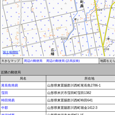
大きなマップ
周辺の郵便局
周辺の郵便局 (訪局反映)
地図をえ
近隣の郵便局
局名
所在地
尾長島簡易
山形県東置賜郡川西町尾長島2786-1
窪田
山形県米沢市窪田町窪田1382
時田簡易
山形県東置賜郡川西町時田641
中郡
山形県東置賜郡川西町堀金1412-3